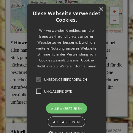
×
+
Diese Webseite verwendet
−
Cookies.
Wir verwenden Cookies, um die
|
MapPress
© OpenStreetMap
Benutzerfreundlichkeit unserer
Website zu verbessern. Durch die
* Hinweis:
Wir weisen darauf hin, dass es sich nicht bei
weitere Nutzung unserer Webseite
allen namentlich aufgeführten Städten um Büros oder
stimmen Sie der Verwendung von
Stützpunkte handelt, sondern überwiegend um vom
Cookies gemäß unserer Cookie-
nächstgelegenen Stützpunkt aus ständig betreute und für die
Richtlinie zu.
Weitere Informationen
beschriebenen Tätigkeiten aufgesuchte Einsatzorte. Sie
UNBEDINGT ERFORDERLICH
erreichen uns telefonisch in jedem Fall Tag und Nacht per
Anrufweiterschaltung zum Firmensitz in Gladbeck. Ihr
UNKLASSIFIZIERTE
persönlicher Ansprechpartner kann Sie diskret und
umfassend beraten.
ALLE AKZEPTIEREN
ALLE ABLEHNEN
Stand: 03.08.2026
Aktuell im Einsatz