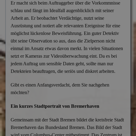
Er macht sich beim Auftraggeber über die Vorkommnisse
Versicherungsbetrug
schlau und fängt im Idealfall augenblicklich mit seiner
Wanzen- & Lauschabwehr
Arbeit an. Er beobachtet Verdächtige, nutzt seine
Ausrüstung und notiert alle relevanten Ereignisse für eine
Wettbewerbsverletzung
möglichst lückenlose Beweisführung. Ein guter Detektiv
Wirtschaftsspionage
übt seine Observation so aus, dass die Zielperson nicht
einmal im Ansatz etwas davon merkt. In vielen Situationen
setzt er Kameras zur Videoüberwachung eint. Da es bei
jedem Auftrag um sensible Daten geht, sollte man nur
Detekteien beauftragen, die seriös und diskret arbeiten.
Gibt es einen Anfangsverdacht, dem Sie nachgehen
möchten?
Ein kurzes Stadtportrait von Bremerhaven
Gemeinsam mit der Stadt Bremen bildet die kreisfreie Stadt
Bremerhaven das Bundesland Bremen. Das Bild der Stadt
wird vom Columbus-Center mitbestimmt. Das Zentrum ist