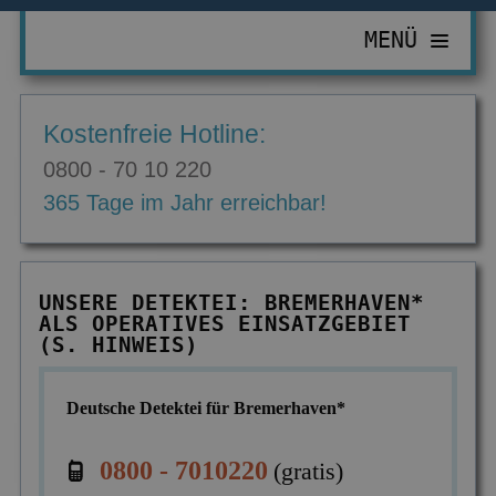
MENÜ
PRIVATDETEKTIV
Kostenfreie Hotline:
ZUR ÜBERSICHT
WIRTSCHAFTSDETEKTIV
0800 - 70 10 220
Abhörgeräte & -wanzen
ZUR ÜBERSICHT
EINSATZGEBIETE
365 Tage im Jahr erreichbar!
Adressermittlung
Abrechnungsbetrug
ZUR ÜBERSICHT
INFORMATIONEN
Datenmissbrauch
Bombendrohungen
Berlin
ZUR ÜBERSICHT
KONTAKT
UNSERE DETEKTEI: BREMERHAVEN*
Erbschaft & Erbanspruch
Computerkriminalität
ALS OPERATIVES EINSATZGEBIET
Düsseldorf
Aktuelles
(S. HINWEIS)
Erpressung & Entführung
Diebstahl im Betrieb
Köln
Ausbildung
Nachweis Eheähnlichkeit
Einkommensüberprüfung
Deutsche Detektei für Bremerhaven*
Bremen
Ausrüstung
Partner- & Treuetest
Insolvenzverschleppung
Essen
FAQ
0800 - 7010220
(gratis)
Personen- & Zeugensuche
Korruptionsbekämpfung
Leipzig