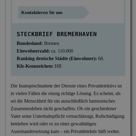
Mitgliedschaften
Scheidung & Ehebruch
Krankschreibungsbetrug
Dortmund
Preise
Kontaktieren Sie uns
Sorgerecht & Vormundschaft
Leumundsüberprüfung
Frankfurt am Main
Über uns
STECKBRIEF BREMERHAVEN
Unterhalt & Alimente
Mitarbeiterüberwachung
München
Bundesland:
Bremen
Vaterschaftstest
Mobbing & Bossing
Dresden
Einwohnerzahl:
ca. 110.000
Verleumdung & Rufmord
Objekt- & Personenschutz
Ranking deutsche Städte (Einwohner):
68.
Hamburg
Kfz-Kennzeichen:
HB
Vermisstensuche
Personalüberprüfung
Nürnberg
Produktpiraterie
Duisburg
Die Inanspruchnahme der Dienste eines Privatdetektivs ist
in vielen Fällen die einzig richtige Lösung. Es scheint, als
Sabotage & Beschädigung
Hannover
sei die Menschheit für ein ausschließlich harmonisches
Schuldner- & Adresssuche
Stuttgart
Zusammenleben nicht geschaffen. Ob ein geschiedener
Vater seine Unterhaltspflicht vernachlässigt, Rufschädigung
Schwarzarbeit im Betrieb
betrieben wird oder es zu einer gewalttätigen
Unerlaubter Nebenjob
Auseinandersetzung kam – ein Privatdetektiv hilft weiter.