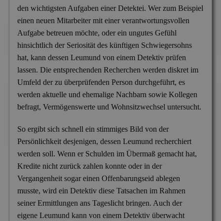
Mitgliedschaften
den wichtigsten Aufgaben einer Detektei. Wer zum Beispiel
Scheidung & Ehebruch
Krankschreibungsbetrug
Dortmund
Preise
einen neuen Mitarbeiter mit einer verantwortungsvollen
Aufgabe betreuen möchte, oder ein ungutes Gefühl
Sorgerecht & Vormundschaft
Leumundsüberprüfung
Frankfurt am Main
Über uns
hinsichtlich der Seriosität des künftigen Schwiegersohns
Unterhalt & Alimente
Mitarbeiterüberwachung
München
hat, kann dessen Leumund von einem Detektiv prüfen
lassen. Die entsprechenden Recherchen werden diskret im
Vaterschaftstest
Mobbing & Bossing
Dresden
Umfeld der zu überprüfenden Person durchgeführt, es
Verleumdung & Rufmord
Objekt- & Personenschutz
werden aktuelle und ehemalige Nachbarn sowie Kollegen
Hamburg
befragt, Vermögenswerte und Wohnsitzwechsel untersucht.
Vermisstensuche
Personalüberprüfung
Nürnberg
So ergibt sich schnell ein stimmiges Bild von der
Produktpiraterie
Duisburg
Persönlichkeit desjenigen, dessen Leumund recherchiert
Sabotage & Beschädigung
Hannover
werden soll. Wenn er Schulden im Übermaß gemacht hat,
Kredite nicht zurück zahlen konnte oder in der
Schuldner- & Adresssuche
Stuttgart
Vergangenheit sogar einen Offenbarungseid ablegen
Schwarzarbeit im Betrieb
musste, wird ein Detektiv diese Tatsachen im Rahmen
seiner Ermittlungen ans Tageslicht bringen. Auch der
Unerlaubter Nebenjob
eigene Leumund kann von einem Detektiv überwacht