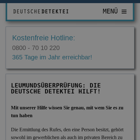
MENÜ
PRIVATDETEKTIV
Kostenfreie Hotline:
ZUR ÜBERSICHT
WIRTSCHAFTSDETEKTIV
0800 - 70 10 220
Abhörgeräte & -wanzen
ZUR ÜBERSICHT
EINSATZGEBIETE
365 Tage im Jahr erreichbar!
Adressermittlung
Abrechnungsbetrug
ZUR ÜBERSICHT
INFORMATIONEN
Datenmissbrauch
Bombendrohungen
Berlin
ZUR ÜBERSICHT
KONTAKT
LEUMUNDSÜBERPRÜFUNG: DIE
Erbschaft & Erbanspruch
Computerkriminalität
DEUTSCHE DETEKTEI HILFT!
Düsseldorf
Aktuelles
Erpressung & Entführung
Diebstahl im Betrieb
Köln
Ausbildung
Mit unserer Hilfe wissen Sie genau, mit wem Sie es zu
Nachweis Eheähnlichkeit
Einkommensüberprüfung
Bremen
tun haben
Ausrüstung
Partner- & Treuetest
Insolvenzverschleppung
Essen
FAQ
Die Ermittlung des Rufes, den eine Person besitzt, gehört
sowohl im gewerblichen als auch im privaten Bereich zu
Personen- & Zeugensuche
Korruptionsbekämpfung
Leipzig