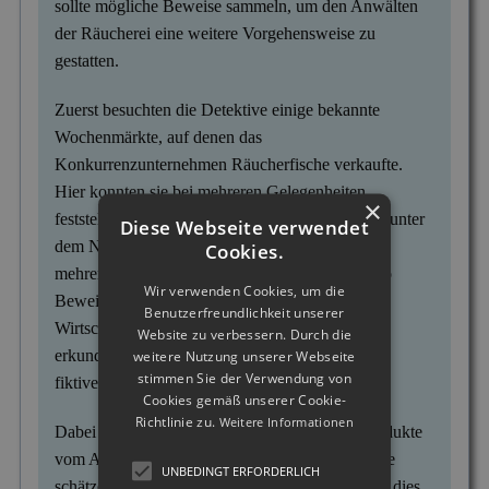
sollte mögliche Beweise sammeln, um den Anwälten
der Räucherei eine weitere Vorgehensweise zu
gestatten.
Zuerst besuchten die Detektive einige bekannte
Wochenmärkte, auf denen das
Konkurrenzunternehmen Räucherfische verkaufte.
Hier konnten sie bei mehreren Gelegenheiten
×
feststellen, dass die Verkäufer lauthals ihre Ware unter
Diese Webseite verwendet
dem Namen des Auftraggebers anpriesen. Bei
Cookies.
mehreren Gelegenheiten konnten die Ermittler so
Wir verwenden Cookies, um die
Beweise sichern. Des Weiteren rief ein
Benutzerfreundlichkeit unserer
Wirtschaftsdetektiv beim Mitbewerber an und
Website zu verbessern. Durch die
erkundigte sich nach Liefermöglichkeiten in sein
weitere Nutzung unserer Webseite
stimmen Sie der Verwendung von
fiktives Spezialitätengeschäft.
Cookies gemäß unserer Cookie-
Richtlinie zu.
Weitere Informationen
Dabei erzählte er, dass er normalerweise die Produkte
vom Auftraggeber bezog und seine Kunden diese
UNBEDINGT ERFORDERLICH
schätzen. Am Telefon wurde ihm mitgeteilt, dass dies