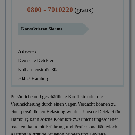
Mitgliedschaften
0800 - 7010220
(gratis)
Scheidung & Ehebruch
Krankschreibungsbetrug
Dortmund
Preise
Sorgerecht & Vormundschaft
Leumundsüberprüfung
Frankfurt am Main
Über uns
Kontaktieren Sie uns
Unterhalt & Alimente
Mitarbeiterüberwachung
München
Vaterschaftstest
Mobbing & Bossing
Dresden
Adresse:
Verleumdung & Rufmord
Objekt- & Personenschutz
Hamburg
Deutsche Detektei
Vermisstensuche
Personalüberprüfung
Katharinenstraße 30a
Nürnberg
20457 Hamburg
Produktpiraterie
Duisburg
Sabotage & Beschädigung
Hannover
Persönliche und geschäftliche Konflikte oder die
Verunsicherung durch einen vagen Verdacht können zu
Schuldner- & Adresssuche
Stuttgart
einer persönlichen Belastung werden. Unsere Detektei für
Schwarzarbeit im Betrieb
Hamburg kann solche Konflikte zwar nicht ungeschehen
machen, kann mit Erfahrung und Professionalität jedoch
Unerlaubter Nebenjob
Klärung in strittige Situation bringen und Beweise