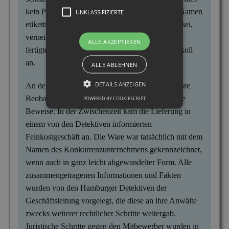
kein Problem sei, da die Produkte unter diesem Namen
UNKLASSIFIZIERTE
etikettiert werden. Gefragt, ob das kein Problem sei,
verneinte man dies. Der Mitarbeiter der Detektei
ALLE AKZEPTIEREN
fertigte nach dem Telefonat ein Gedächtnisprotokoll
an.
ALLE ABLEHNEN
DETAILS ANZEIGEN
An den folgenden Tagen konnten die Ermittler ihre
Beobachtungen fortsetzen und sammelten weitere
POWERED BY COOKIESCRIPT
Beweise. In der Zwischenzeit kam die Lieferung in
einem von den Detektiven informierten
Feinkostgeschäft an. Die Ware war tatsächlich mit dem
Namen des Konkurrenzunternehmens gekennzeichnet,
wenn auch in ganz leicht abgewandelter Form. Alle
zusammengetragenen Informationen und Fakten
wurden von den Hamburger Detektiven der
Geschäftsleitung vorgelegt, die diese an ihre Anwälte
zwecks weiterer rechtlicher Schritte weitergab.
Juristische Schritte gegen den Mitbewerber wurden in