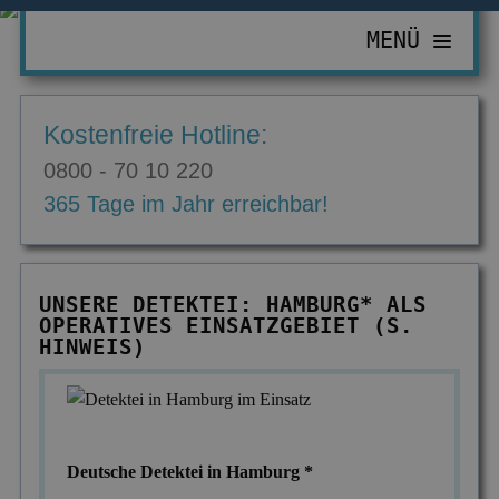
MENÜ
PRIVATDETEKTIV
Kostenfreie Hotline:
ZUR ÜBERSICHT
WIRTSCHAFTSDETEKTIV
0800 - 70 10 220
Abhörgeräte & -wanzen
ZUR ÜBERSICHT
EINSATZGEBIETE
365 Tage im Jahr erreichbar!
Adressermittlung
Abrechnungsbetrug
ZUR ÜBERSICHT
INFORMATIONEN
Datenmissbrauch
Bombendrohungen
Berlin
ZUR ÜBERSICHT
KONTAKT
UNSERE DETEKTEI: HAMBURG* ALS
Erbschaft & Erbanspruch
Computerkriminalität
OPERATIVES EINSATZGEBIET (S.
Düsseldorf
Aktuelles
HINWEIS)
Erpressung & Entführung
Diebstahl im Betrieb
Köln
Ausbildung
Nachweis Eheähnlichkeit
Einkommensüberprüfung
Bremen
Ausrüstung
Partner- & Treuetest
Insolvenzverschleppung
Essen
FAQ
Deutsche Detektei in Hamburg *
Personen- & Zeugensuche
Korruptionsbekämpfung
Leipzig