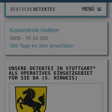
MENÜ
PRIVATDETEKTIV
Kostenfreie Hotline:
ZUR ÜBERSICHT
WIRTSCHAFTSDETEKTIV
0800 - 70 10 220
Abhörgeräte & -wanzen
ZUR ÜBERSICHT
EINSATZGEBIETE
365 Tage im Jahr erreichbar!
Adressermittlung
Abrechnungsbetrug
ZUR ÜBERSICHT
INFORMATIONEN
Datenmissbrauch
Bombendrohungen
Berlin
ZUR ÜBERSICHT
KONTAKT
UNSERE DETEKTEI IN STUTTGART*
Erbschaft & Erbanspruch
Computerkriminalität
ALS OPERATIVES EINSATZGEBIET
Düsseldorf
Aktuelles
FÜR SIE DA (S. HINWEIS)
Erpressung & Entführung
Diebstahl im Betrieb
Köln
Ausbildung
Nachweis Eheähnlichkeit
Einkommensüberprüfung
Bremen
Ausrüstung
Partner- & Treuetest
Insolvenzverschleppung
Essen
FAQ
Personen- & Zeugensuche
Korruptionsbekämpfung
Leipzig