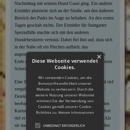
Nachmittag mit seinem Hund Gassi ging. Ein anderer
Ermittler platzierte sich an der Straße, um den äußeren
Bereich des Parks im Auge zu behalten. An den ersten
Tagen geschah nichts. Der Ermittler für Stuttgarter
Spezialfälle machte sich mit den anderen
Hundebesitzern vertraut. Dabei fiel ihm auf, dass sich
in der Nähe oft ein Pärchen aufhielt, das
augenscheinlich keinen eigenen Hund hatte. Zum
×
Diese Webseite verwendet
Ende der Woche wurde der Detektiv dann von einem
Cookies.
Schrei aufgeschreckt.
Wir verwenden Cookies, um die
Eine Frau stand weinend auf der Hundewiese und rief
Benutzerfreundlichkeit unserer
vergeblich nach ihrem Vierbeiner. Sofort eilte der
Website zu verbessern. Durch die
weitere Nutzung unserer Webseite
Detektiv zu ihr. Der Detektiv, der die Straße
stimmen Sie der Verwendung von
beobachtete, sah, wie ein Pärchen mit einem großen
Cookies gemäß unserer Cookie-
Karton auf einen dunklen Lieferwagen zulief. Sofort
Richtlinie zu.
Weitere Informationen
rief er seinen Kollegen an, der ihm zu Hilfe eilte. Als
sie das Pärchen stellten, forderten sie dieses auf, den
UNBEDINGT ERFORDERLICH