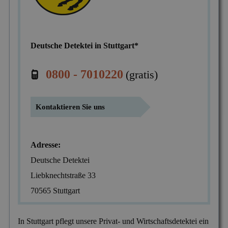
Mitgliedschaften
Scheidung & Ehebruch
Krankschreibungsbetrug
Dortmund
Preise
Sorgerecht & Vormundschaft
Leumundsüberprüfung
Frankfurt am Main
Über uns
Deutsche Detektei in Stuttgart*
Unterhalt & Alimente
Mitarbeiterüberwachung
München
0800 - 7010220
(gratis)
Vaterschaftstest
Mobbing & Bossing
Dresden
Verleumdung & Rufmord
Objekt- & Personenschutz
Hamburg
Kontaktieren Sie uns
Vermisstensuche
Personalüberprüfung
Nürnberg
Produktpiraterie
Duisburg
Adresse:
Sabotage & Beschädigung
Hannover
Deutsche Detektei
Liebknechtstraße 33
Schuldner- & Adresssuche
Stuttgart
70565 Stuttgart
Schwarzarbeit im Betrieb
Unerlaubter Nebenjob
In Stuttgart pflegt unsere Privat- und Wirtschaftsdetektei ein