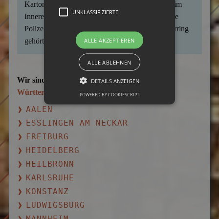
Karton zu öffnen. Wie angenommen, fanden sie im
UNKLASSIFIZIERTE
Inneren den vermissten Hund. Die herbeigerufene
Polizei nahm die Diebe, die zu einem Tierhändlerring
ALLE AKZEPTIEREN
gehörten, anschließend fest.
ALLE ABLEHNEN
Wir sind auch in weiteren Städten von
Baden-
DETAILS ANZEIGEN
Württemberg
für Sie tätig:
POWERED BY COOKIESCRIPT
AALEN
ESSLINGEN AM NECKAR
FREIBURG
HEIDELBERG
HEILBRONN
KARLSRUHE
KONSTANZ
LUDWIGSBURG
MANNHEIM