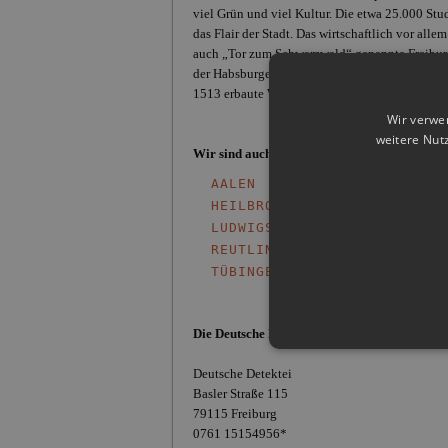
viel Grün und viel Kultur. Die etwa 25.000 St
das Flair der Stadt. Das wirtschaftlich vor al
auch „Tor zum Schwarzwald“ genannte Freiburg 
der Habsburger und wurde 1805 badisch. In der 
1513 erbaute Wahrzeichen Freiburgs, das Freib
Wir verwe
weitere Nut
Wir sind auch in weiteren Städten von
Baden
AALEN
E
HEILBRONN
K
LUDWIGSBURG
M
REUTLINGEN
S
TÜBINGEN
U
Die Deutsche Detektei im Freiburger Einsatz
Deutsche Detektei
Basler Straße 115
79115 Freiburg
0761 15154956*