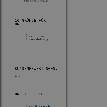
Zum Kontaktformular
10 GRÜNDE FÜR
UNS:
Kostengünstige
d des
Über 30 Jahre
Berechnung ab
n IKD
Praxiserfahrung
Einsatzort
KUNDENBEWERTUNGEN:
4,8
ONLINE HILFE
Erste Hilfe - gratis