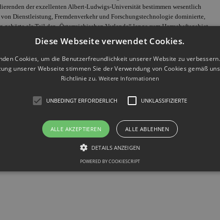
udierenden der exzellenten Albert-Ludwigs-Universität bestimmen wesentlich
lem von Dienstleistung, Fremdenverkehr und Forschungstechnologie dominierte,
gehörte als Teil der „Österreichischen Vorlande“ lange zum Herrschaftsgebiet
zum Teil noch erhaltenen mittelalterlichen Altstadt ragt das von etwa 1200 bis
Diese Webseite verwendet Cookies.
urger Münster, 116 Meter hoch auf.
nden Cookies, um die Benutzerfreundlichkeit unserer Website zu verbessern.
zung unserer Webseite stimmen Sie der Verwendung von Cookies gemäß uns
-Württemberg
für Sie tätig:
Richtlinie zu.
Weitere Informationen
SSLINGEN AM NECKAR
HEIDELBERG
UNBEDINGT ERFORDERLICH
UNKLASSIFIZIERTE
ARLSRUHE
KONSTANZ
ANNHEIM
PFORZHEIM
INDELFINGEN
STUTTGART
ALLE AKZEPTIEREN
ALLE ABLEHNEN
LM
VILLINGEN-SCHWENNINGEN
DETAILS ANZEIGEN
POWERED BY COOKIESCRIPT
gebiet