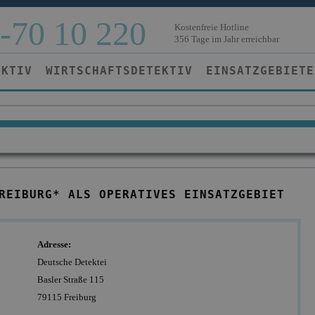
-70 10 220
Kostenfreie Hotline
356 Tage im Jahr erreichbar
EKTIV
WIRTSCHAFTSDETEKTIV
EINSATZGEBIETE
REIBURG* ALS OPERATIVES EINSATZGEBIET
Adresse:
Deutsche Detektei
Basler Straße 115
79115 Freiburg