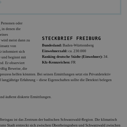
 Personen oder
, in denen die
 eines
STECKBRIEF FREIBURG
r wird meist dann zu
Offizielles Mitglie
Bundesland:
Baden-Württemberg
BDD, Anschluss a
Einsatz von
Einwohnerzahl:
ca. 230.000
r informiert sich
Ranking deutsche Städte (Einwohner):
34.
 und beginnt mit
Kfz-Kennzeichen:
FR
d. Er observiert
eißig Beweise, die
rozess helfen könnten. Bei seinen Ermittlungen setzt ein Privatdetektiv
d langjährige Erfahrung – diese Eigenschaften sollte die Detektei belegen
und äußerst diskrete Ermittlungen.
 Breisgau ist das Zentrum der badischen Schwarzwald-Region. Die klimatisch
nte Stadt erstreckt sich zwischen Oberrheingraben und Schwarzwald zwischen