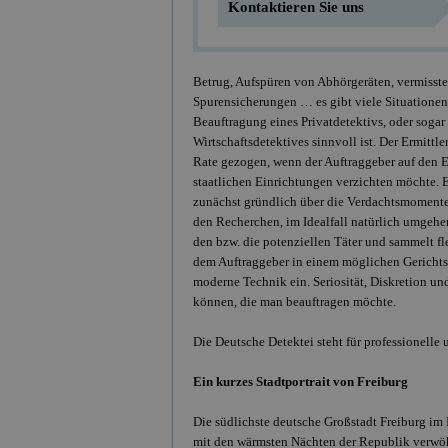
Kontaktieren Sie uns
Betrug, Aufspüren von Abhörgeräten, vermisste
Spurensicherungen … es gibt viele Situationen
Beauftragung eines Privatdetektivs, oder sogar
Wirtschaftsdetektives sinnvoll ist. Der Ermittle
Rate gezogen, wenn der Auftraggeber auf den 
staatlichen Einrichtungen verzichten möchte. E
zunächst gründlich über die Verdachtsmomente
den Recherchen, im Idealfall natürlich umgehen
den bzw. die potenziellen Täter und sammelt fl
dem Auftraggeber in einem möglichen Gerichtsp
moderne Technik ein. Seriosität, Diskretion un
können, die man beauftragen möchte.
Die Deutsche Detektei steht für professionelle 
Ein kurzes Stadtportrait von Freiburg
Die südlichste deutsche Großstadt Freiburg im
mit den wärmsten Nächten der Republik verwöh