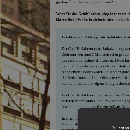
größere Öffentlichkeit gelangt sind?
Wenn Sie das Gefühl haben, abgehört zu wer
klären Ihren Verdacht zielorientiert und äuße
Detektei spürt Abhörgeräte in lokaler Zei
Der Chef-Redakteur einer Lokalzeitung wan
Zeitraum von rund 3 Monaten seien gehäuft 
Tageszeitung festgestellt worden. Dabei han
aktuellen Geschehnisse, sondern verstärkt 
recherchiert worden waren. Teils seien gan
der Redaktionskonferenz diskutiert worden
zeitnah in scheinbar eigenständig recherchi
Der Chef-Redakteur zeigte sich ratlos. Zw
Bereich der Volontäre und Praktikanten gege
unverändert und genieße sein vollstes Vert
In einem Beratungsgespräch mit unserer De
Journalisten darauf hin, dass vor der gena
Wir verwe
Redaktionsräume auf mögliche Abhörtechnik