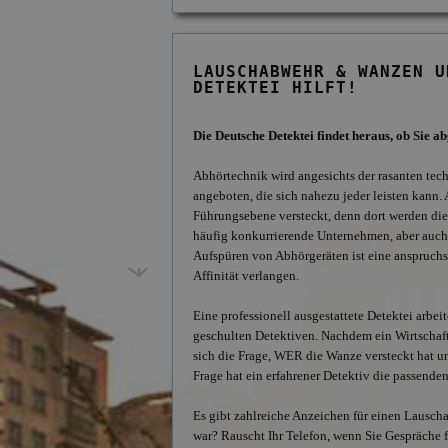
LAUSCHABWEHR & WANZEN U
DETEKTEI HILFT!
Die Deutsche Detektei findet heraus, ob Sie a
Abhörtechnik wird angesichts der rasanten te
angeboten, die sich nahezu jeder leisten kann
Führungsebene versteckt, denn dort werden die
häufig konkurrierende Unternehmen, aber auch
Aufspüren von Abhörgeräten ist eine anspruchsv
Affinität verlangen.
Eine professionell ausgestattete Detektei arb
geschulten Detektiven. Nachdem ein Wirtschaftsd
sich die Frage, WER die Wanze versteckt hat u
Frage hat ein erfahrener Detektiv die passende
Es gibt zahlreiche Anzeichen für einen Lauscha
war? Rauscht Ihr Telefon, wenn Sie Gespräche fü