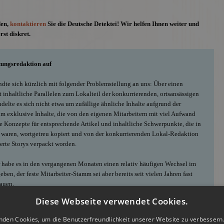
den,
kontaktieren
Sie die Deutsche Detektei! Wir helfen Ihnen weiter und
rst diskret.
tungsredaktion auf
dte sich kürzlich mit folgender Problemstellung an uns: Über einen
inhaltliche Parallelen zum Lokalteil der konkurrierenden, ortsansässigen
delte es sich nicht etwa um zufällige ähnliche Inhalte aufgrund der
um exklusive Inhalte, die von den eigenen Mitarbeitern mit viel Aufwand
ze Konzepte für entsprechende Artikel und inhaltliche Schwerpunkte, die in
 waren, wortgetreu kopiert und von der konkurrierenden Lokal-Redaktion
erte Storys verpackt worden.
ar habe es in den vergangenen Monaten einen relativ häufigen Wechsel im
ben, der feste Mitarbeiter-Stamm sei aber bereits seit vielen Jahren fast
rauen.
Diese Webseite verwendet Cookies.
tektei wurden mögliche Vorgehensweisen diskutiert und wir wiesen den
ueren Beobachtung einiger Mitarbeiter auch eine Durchsuchung der
nden Cookies, um die Benutzerfreundlichkeit unserer Website zu verbessern.
 sinnvoll sei.