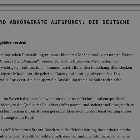
ND ABHÖRGERÄTE AUFSPÜREN: DIE DEUTSCHE
bgehört werden!
chnologischen Entwicklung in immer kleineren Maßen produziert und zu Preisen
. Abhörgeräte („Wanzen“) werden zumeist in Büros von Mitarbeitern der
 wichtigsten Informationen kommuniziert. Hinter den Lauschangriffen stecken
 eigene Mitarbeiter, die geheime Daten gewinnbringend verkaufen. Das
olle Tätigkeit, die eine spezielle Ausbildung und eine hohe technische
eitet im Bereich der Lauschabwehr mit modernster Technik und entsprechend
etektiv die Quelle des Lauschangriffes geortet und sichergestellt hat, stellt er
nd heimlich an Informationen gelangte. Aber auch für die Beantwortung dieser
n Strategien im Kopf.
Offizielles Mitglie
BDD, Anschluss a
ngriff: Vernehmen Sie ein Knacken in der Telefonleitung, das vorher nicht da
hren? Oder ist es Ihnen schleierhaft, dass vertrauliche Informationen an eine