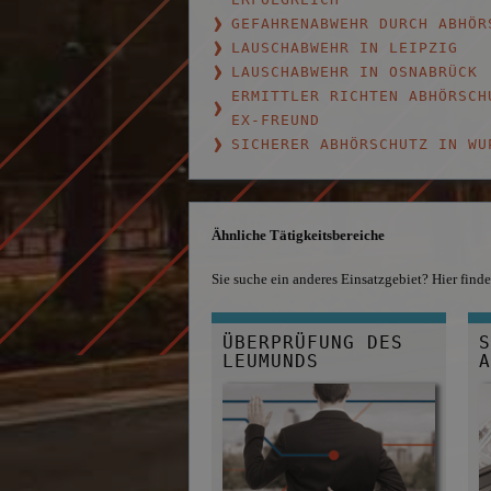
GEFAHRENABWEHR DURCH ABHÖR
LAUSCHABWEHR IN LEIPZIG
LAUSCHABWEHR IN OSNABRÜCK
ERMITTLER RICHTEN ABHÖRSCH
EX-FREUND
SICHERER ABHÖRSCHUTZ IN WU
Ähnliche Tätigkeitsbereiche
Sie suche ein anderes Einsatzgebiet? Hier fin
ÜBERPRÜFUNG DES 
S
LEUMUNDS
A