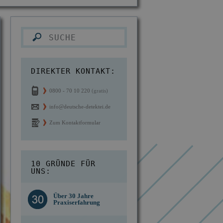
DIREKTER KONTAKT:
0800 - 70 10 220
(gratis)
info@deutsche-detektei.de
Zum Kontaktformular
10 GRÜNDE FÜR
UNS:
Kostengünstige
d des
Über 30 Jahre
Berechnung ab
n IKD
Praxiserfahrung
Einsatzort