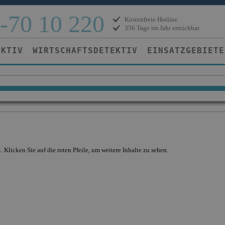
-70 10 220
Kostenfreie Hotline
356 Tage im Jahr erreichbar
EKTIV
WIRTSCHAFTSDETEKTIV
EINSATZGEBIETE
. Klicken Sie auf die roten Pfeile, um weitere Inhalte zu sehen.
ertest in Bielefeld