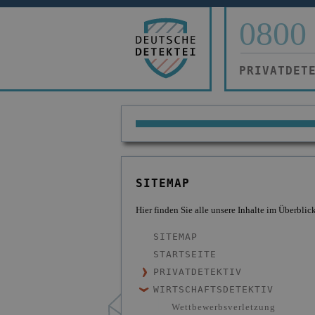
0800 
PRIVATDET
SITEMAP
Hier finden Sie alle unsere Inhalte im Überblick
SITEMAP
STARTSEITE
PRIVATDETEKTIV
WIRTSCHAFTSDETEKTIV
Partner- & Treuetest
Scheidung & Ehebruch
Wettbewerbsverletzung
Lockvogeleinsatz beim Partn