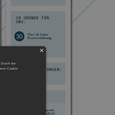
10 GRÜNDE FÜR
UNS:
Kostengünstige
d des
Über 30 Jahre
Berechnung ab
n IKD
Praxiserfahrung
Einsatzort
×
 Durch die
erer Cookie-
KUNDENBEWERTUNGEN:
4,8
ONLINE HILFE
Erste Hilfe - gratis
und unverbindlich!