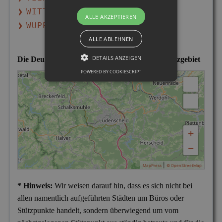
WITTEN
ALLE AKZEPTIEREN
WUPPERTAL
ALLE ABLEHNEN
DETAILS ANZEIGEN
Die Deutsche Detektei im Lüdenscheider Einsatzgebiet
POWERED BY COOKIESCRIPT
+
−
|
MapPress
© OpenStreetMap
* Hinweis:
Wir weisen darauf hin, dass es sich nicht bei
allen namentlich aufgeführten Städten um Büros oder
Stützpunkte handelt, sondern überwiegend um vom