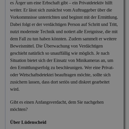
es Ärger um eine Erbschaft gibt – ein Privatdetektiv hilft
Versicherungsbetrug
weiter. Er lässt sich zunächst vom Auftraggeber über die
Wanzen- & Lauschabwehr
Vorkommnisse unterrichten und beginnt mit der Ermittlung.
Dabei folgt er der verdächtigen Person auf Schritt und Tritt,
Wettbewerbsverletzung
nutzt modernste Technik und notiert alle Ereignisse, die mit
Wirtschaftsspionage
dem Fall zu tun haben könnten. Zudem sammelt er weitere
Beweismittel. Die Überwachung von Verdächtigen
geschieht natürlich so unauffällig wie möglich. Je nach
Situation bietet sich der Einsatz von Minikameras an, um
den Ermittlungserfolg zu beschleunigen. Wer eine Privat-
oder Wirtschaftsdetektei beauftragen möchte, sollte sich
zusichern lassen, dass dort seriös und diskret gearbeitet
wird.
Gibt es einen Anfangsverdacht, dem Sie nachgehen
möchten?
Über Lüdenscheid