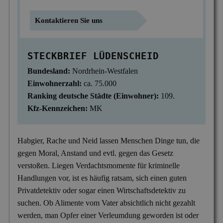
Mitgliedschaften
Scheidung & Ehebruch
Krankschreibungsbetrug
Dortmund
Preise
Kontaktieren Sie uns
Sorgerecht & Vormundschaft
Leumundsüberprüfung
Frankfurt am Main
Über uns
STECKBRIEF LÜDENSCHEID
Unterhalt & Alimente
Mitarbeiterüberwachung
München
Bundesland:
Nordrhein-Westfalen
Vaterschaftstest
Mobbing & Bossing
Dresden
Einwohnerzahl:
ca. 75.000
Verleumdung & Rufmord
Objekt- & Personenschutz
Ranking deutsche Städte (Einwohner):
109.
Hamburg
Kfz-Kennzeichen:
MK
Vermisstensuche
Personalüberprüfung
Nürnberg
Produktpiraterie
Duisburg
Habgier, Rache und Neid lassen Menschen Dinge tun, die
gegen Moral, Anstand und evtl. gegen das Gesetz
Sabotage & Beschädigung
Hannover
verstoßen. Liegen Verdachtsmomente für kriminelle
Schuldner- & Adresssuche
Stuttgart
Handlungen vor, ist es häufig ratsam, sich einen guten
Privatdetektiv oder sogar einen Wirtschaftsdetektiv zu
Schwarzarbeit im Betrieb
suchen. Ob Alimente vom Vater absichtlich nicht gezahlt
Unerlaubter Nebenjob
werden, man Opfer einer Verleumdung geworden ist oder