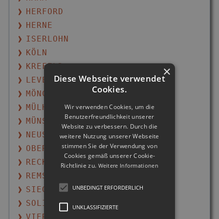
HERFORD
HERNE
ISERLOHN
KÖLN
KREFELD
×
Diese Webseite verwendet
LEVERKUSEN
Cookies.
MÖNCHENGLADBACH
Wir verwenden Cookies, um die
MÜLHEIM AN DER RUHR
Benutzerfreundlichkeit unserer
MÜNSTER
Website zu verbessern. Durch die
NEUSS
weitere Nutzung unserer Webseite
stimmen Sie der Verwendung von
OBERHAUSEN
Cookies gemäß unserer Cookie-
RECKLINGHAUSEN
Richtlinie zu.
Weitere Informationen
REMSCHEID
UNBEDINGT ERFORDERLICH
SIEGEN
SOLINGEN
UNKLASSIFIZIERTE
VIERSEN