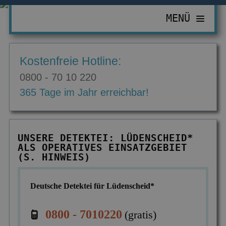
MENÜ
PRIVATDETEKTIV
Kostenfreie Hotline:
ZUR ÜBERSICHT
WIRTSCHAFTSDETEKTIV
0800 - 70 10 220
Abhörgeräte & -wanzen
ZUR ÜBERSICHT
EINSATZGEBIETE
365 Tage im Jahr erreichbar!
Adressermittlung
Abrechnungsbetrug
ZUR ÜBERSICHT
INFORMATIONEN
Datenmissbrauch
Bombendrohungen
Berlin
ZUR ÜBERSICHT
KONTAKT
UNSERE DETEKTEI: LÜDENSCHEID*
Erbschaft & Erbanspruch
Computerkriminalität
ALS OPERATIVES EINSATZGEBIET
Düsseldorf
Aktuelles
(S. HINWEIS)
Erpressung & Entführung
Diebstahl im Betrieb
Köln
Ausbildung
Nachweis Eheähnlichkeit
Einkommensüberprüfung
Deutsche Detektei für Lüdenscheid*
Bremen
Ausrüstung
Partner- & Treuetest
Insolvenzverschleppung
Essen
FAQ
0800 - 7010220
(gratis)
Personen- & Zeugensuche
Korruptionsbekämpfung
Leipzig