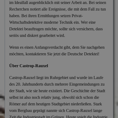
im Idealfall augenblicklich mit seiner Arbeit an. Bei seinen
Versicherungsbetrug
Recherchen notiert alle Ereignisse, die mit dem Fall zu tun
Wanzen- & Lauschabwehr
haben. Bei ihren Ermittlungen setzen Privat-
Wirtschaftsdetektive moderne Technik ein. Wer eine
Wettbewerbsverletzung
Detektei beauftragen möchte, sollte sich versichern, dass
Wirtschaftsspionage
seriös und diskret gearbeitet wird.
Wenn es einen Anfangsverdacht gibt, dem Sie nachgehen
möchten, kontaktieren Sie jetzt die Deutsche Detektei!
Über Castrop-Rauxel
Castrop-Rauxel liegt im Ruhrgebiet und wurde im Laufe
des 20. Jahrhunderts durch mehrere Eingemeindungen zu
der Stadt, wie sie heute existiert. Die Geschichte der Stadt
selbst ist also noch relativ jung, obwohl sich schon die
Römer auf dem heutigen Stadtgebiet niederließen. Stark
vom Bergbau geprägt nannte sich Castrop-Rauxel lange
Zeit die Industriestadt im Grünen. Heute spielt die Industrie