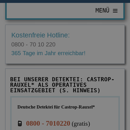
MENÜ
PRIVATDETEKTIV
Kostenfreie Hotline:
ZUR ÜBERSICHT
WIRTSCHAFTSDETEKTIV
0800 - 70 10 220
Abhörgeräte & -wanzen
ZUR ÜBERSICHT
EINSATZGEBIETE
365 Tage im Jahr erreichbar!
Adressermittlung
Abrechnungsbetrug
ZUR ÜBERSICHT
INFORMATIONEN
Datenmissbrauch
Bombendrohungen
Berlin
ZUR ÜBERSICHT
KONTAKT
BEI UNSERER DETEKTEI: CASTROP-
Erbschaft & Erbanspruch
Computerkriminalität
RAUXEL* ALS OPERATIVES
Düsseldorf
Aktuelles
EINSATZGEBIET (S. HINWEIS)
Erpressung & Entführung
Diebstahl im Betrieb
Köln
Ausbildung
Nachweis Eheähnlichkeit
Einkommensüberprüfung
Deutsche Detektei für Castrop-Rauxel*
Bremen
Ausrüstung
Partner- & Treuetest
Insolvenzverschleppung
Essen
FAQ
0800 - 7010220
(gratis)
Personen- & Zeugensuche
Korruptionsbekämpfung
Leipzig