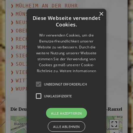
MÜLHEIM AN DER RUHR
×
MÜNSTER
Diese Webseite verwendet
NEUSS
Cookies.
OBERHAUSEN
Wir verwenden Cookies, um die
RECKLINGHAUSEN
Benutzerfreundlichkeit unserer
Website zu verbessern. Durch die
REMSCHEID
weitere Nutzung unserer Webseite
SIEGEN
stimmen Sie der Verwendung von
SOLINGEN
Cookies gemäß unserer Cookie-
Richtlinie zu.
Weitere Informationen
VIERSEN
WITTEN
UNBEDINGT ERFORDERLICH
WUPPERTAL
UNKLASSIFIZIERTE
Die Deutsche Detektei im Einsatzgebiet Castrop-Rauxel
ALLE AKZEPTIEREN
ALLE ABLEHNEN