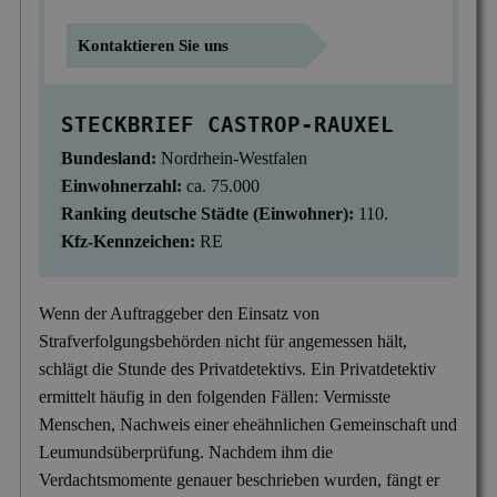
Mitgliedschaften
Scheidung & Ehebruch
Krankschreibungsbetrug
Dortmund
Preise
Kontaktieren Sie uns
Sorgerecht & Vormundschaft
Leumundsüberprüfung
Frankfurt am Main
Über uns
STECKBRIEF CASTROP-RAUXEL
Unterhalt & Alimente
Mitarbeiterüberwachung
München
Bundesland:
Nordrhein-Westfalen
Vaterschaftstest
Mobbing & Bossing
Dresden
Einwohnerzahl:
ca. 75.000
Verleumdung & Rufmord
Objekt- & Personenschutz
Ranking deutsche Städte (Einwohner):
110.
Hamburg
Kfz-Kennzeichen:
RE
Vermisstensuche
Personalüberprüfung
Nürnberg
Produktpiraterie
Duisburg
Wenn der Auftraggeber den Einsatz von
Strafverfolgungsbehörden nicht für angemessen hält,
Sabotage & Beschädigung
Hannover
schlägt die Stunde des Privatdetektivs. Ein Privatdetektiv
Schuldner- & Adresssuche
Stuttgart
ermittelt häufig in den folgenden Fällen: Vermisste
Menschen, Nachweis einer eheähnlichen Gemeinschaft und
Schwarzarbeit im Betrieb
Leumundsüberprüfung. Nachdem ihm die
Unerlaubter Nebenjob
Verdachtsmomente genauer beschrieben wurden, fängt er