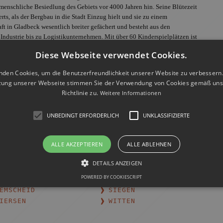
 menschliche Besiedlung des Gebiets vor 4000 Jahren hin. Seine Blütezeit
ts, als der Bergbau in die Stadt Einzug hielt und sie zu einem
aft in Gladbeck wesentlich breiter gefächert und besteht aus den
ndustrie bis zu Logistikunternehmen. Mit über 60 Kinderspielplätzen ist
als kinderfreundliche Stadt bekannt zu machen.
Diese Webseite verwendet Cookies.
nden Cookies, um die Benutzerfreundlichkeit unserer Website zu verbessern.
ein-Westfalen
für Sie tätig:
zung unserer Webseite stimmen Sie der Verwendung von Cookies gemäß uns
IELEFELD
BOCHOLT
Richtlinie zu.
Weitere Informationen
ONN
BOTTROP
ORTMUND
DUISBURG
UNBEDINGT ERFORDERLICH
UNKLASSIFIZIERTE
ÜSSELDORF
ESSEN
AGEN
HAMM
ALLE AKZEPTIEREN
ALLE ABLEHNEN
ERNE
ISERLOHN
REFELD
LEVERKUSEN
DETAILS ANZEIGEN
ÖNCHENGLADBACH
MÜLHEIM AN DER RUHR
POWERED BY COOKIESCRIPT
EUSS
OBERHAUSEN
EMSCHEID
SIEGEN
IERSEN
WITTEN