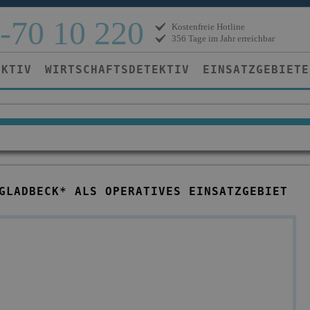
-70 10 220
Kostenfreie Hotline
356 Tage im Jahr erreichbar
EKTIV
WIRTSCHAFTSDETEKTIV
EINSATZGEBIETE
GLADBECK* ALS OPERATIVES EINSATZGEBIET