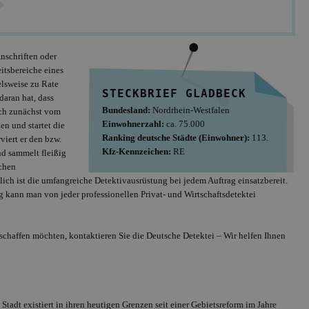
nschriften oder
itsbereiche eines
elsweise zu Rate
STECKBRIEF GLADBECK
daran hat, dass
Offizielles Mitglie
Bundesland:
Nordrhein-Westfalen
BDD, Anschluss a
sich zunächst vom
Einwohnerzahl:
ca. 75.000
n und startet die
Ranking deutsche Städte (Einwohner):
113.
viert er den bzw.
Kfz-Kennzeichen:
RE
nd sammelt fleißig
chen
lich ist die umfangreiche Detektivausrüstung bei jedem Auftrag einsatzbereit.
ng kann man von jeder professionellen Privat- und Wirtschaftsdetektei
schaffen möchten, kontaktieren Sie die Deutsche Detektei – Wir helfen Ihnen
tadt existiert in ihren heutigen Grenzen seit einer Gebietsreform im Jahre