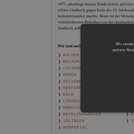
1975, allerdings deuten Funde bereits auf eine
erlebte Gladbeck gegen Ende des 19. Jahrhunder
Industriestandort machte. Heute ist die Wirtsch
verschiedensten Branchen von der chemischen I
Gladbeck außerdem auf dem besten Wege, sich 
Wir verwe
Wir sind auch in weiteren Städten von
Nordrh
weitere Nut
AACHEN
B
BOCHUM
B
CASTROP-RAUXEL
D
DÜREN
D
GELSENKIRCHEN
H
HERFORD
H
KÖLN
K
LÜDENSCHEID
M
MÜNSTER
N
RECKLINGHAUSEN
R
SOLINGEN
V
WUPPERTAL