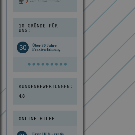
Zum Kontaktformular
10 GRÜNDE FÜR
UNS:
Kostengünstige
d des
Über 30 Jahre
Berechnung ab
n IKD
Praxiserfahrung
Einsatzort
KUNDENBEWERTUNGEN:
4,8
ONLINE HILFE
Erste Hilfe - gratis