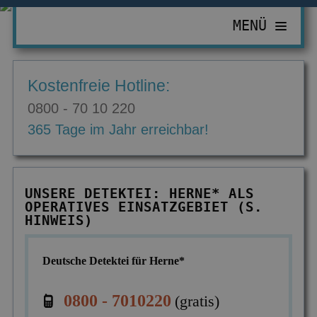
MENÜ
PRIVATDETEKTIV
Kostenfreie Hotline:
ZUR ÜBERSICHT
WIRTSCHAFTSDETEKTIV
0800 - 70 10 220
Abhörgeräte & -wanzen
ZUR ÜBERSICHT
EINSATZGEBIETE
365 Tage im Jahr erreichbar!
Adressermittlung
Abrechnungsbetrug
ZUR ÜBERSICHT
INFORMATIONEN
Datenmissbrauch
Bombendrohungen
Berlin
ZUR ÜBERSICHT
KONTAKT
UNSERE DETEKTEI: HERNE* ALS
Erbschaft & Erbanspruch
Computerkriminalität
OPERATIVES EINSATZGEBIET (S.
Düsseldorf
Aktuelles
HINWEIS)
Erpressung & Entführung
Diebstahl im Betrieb
Köln
Ausbildung
Nachweis Eheähnlichkeit
Einkommensüberprüfung
Deutsche Detektei für Herne*
Bremen
Ausrüstung
Partner- & Treuetest
Insolvenzverschleppung
Essen
FAQ
0800 - 7010220
(gratis)
Personen- & Zeugensuche
Korruptionsbekämpfung
Leipzig