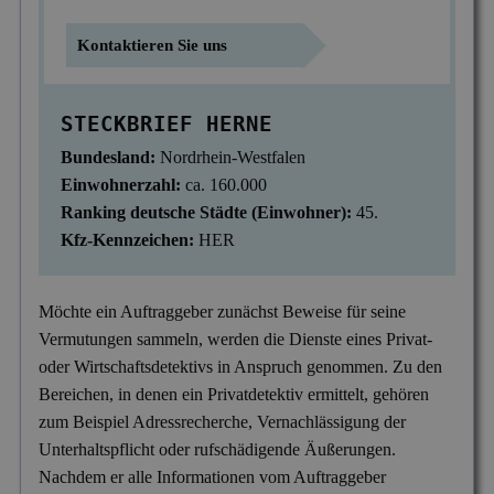
Mitgliedschaften
Scheidung & Ehebruch
Krankschreibungsbetrug
Dortmund
Preise
Kontaktieren Sie uns
Sorgerecht & Vormundschaft
Leumundsüberprüfung
Frankfurt am Main
Über uns
STECKBRIEF HERNE
Unterhalt & Alimente
Mitarbeiterüberwachung
München
Bundesland:
Nordrhein-Westfalen
Vaterschaftstest
Mobbing & Bossing
Dresden
Einwohnerzahl:
ca. 160.000
Verleumdung & Rufmord
Objekt- & Personenschutz
Ranking deutsche Städte (Einwohner):
45.
Hamburg
Kfz-Kennzeichen:
HER
Vermisstensuche
Personalüberprüfung
Nürnberg
Produktpiraterie
Duisburg
Möchte ein Auftraggeber zunächst Beweise für seine
Vermutungen sammeln, werden die Dienste eines Privat-
Sabotage & Beschädigung
Hannover
oder Wirtschaftsdetektivs in Anspruch genommen. Zu den
Schuldner- & Adresssuche
Stuttgart
Bereichen, in denen ein Privatdetektiv ermittelt, gehören
zum Beispiel Adressrecherche, Vernachlässigung der
Schwarzarbeit im Betrieb
Unterhaltspflicht oder rufschädigende Äußerungen.
Unerlaubter Nebenjob
Nachdem er alle Informationen vom Auftraggeber