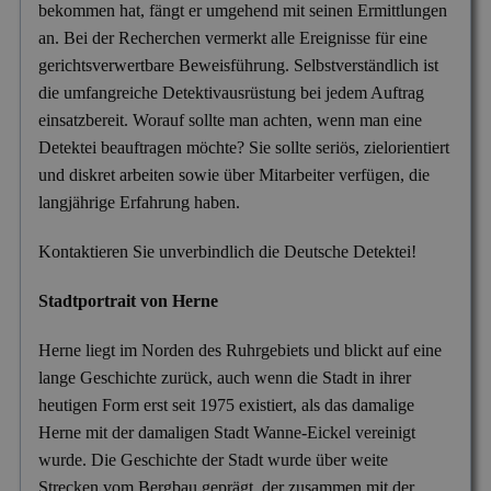
bekommen hat, fängt er umgehend mit seinen Ermittlungen
Versicherungsbetrug
an. Bei der Recherchen vermerkt alle Ereignisse für eine
Wanzen- & Lauschabwehr
gerichtsverwertbare Beweisführung. Selbstverständlich ist
die umfangreiche Detektivausrüstung bei jedem Auftrag
Wettbewerbsverletzung
einsatzbereit. Worauf sollte man achten, wenn man eine
Wirtschaftsspionage
Detektei beauftragen möchte? Sie sollte seriös, zielorientiert
und diskret arbeiten sowie über Mitarbeiter verfügen, die
langjährige Erfahrung haben.
Kontaktieren Sie unverbindlich die Deutsche Detektei!
Stadtportrait von Herne
Herne liegt im Norden des Ruhrgebiets und blickt auf eine
lange Geschichte zurück, auch wenn die Stadt in ihrer
heutigen Form erst seit 1975 existiert, als das damalige
Herne mit der damaligen Stadt Wanne-Eickel vereinigt
wurde. Die Geschichte der Stadt wurde über weite
Strecken vom Bergbau geprägt, der zusammen mit der