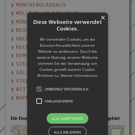
MÖNCHENGLADBACH
MÜLHEIM AN DER RUHR
×
Diese Webseite verwendet
MÜNSTER
Cookies.
NEUSS
OBERHAUSEN
Wir verwenden Cookies, um die
Benutzerfreundlichkeit unserer
RECKLINGHAUSEN
Website zu verbessern. Durch die
REMSCHEID
weitere Nutzung unserer Webseite
stimmen Sie der Verwendung von
SIEGEN
Cookies gemäß unserer Cookie-
SOLINGEN
Richtlinie zu.
Weitere Informationen
VIERSEN
WITTEN
UNBEDINGT ERFORDERLICH
WUPPERTAL
UNKLASSIFIZIERTE
Die Deutsche Detektei im Leverkusener Einsatzgebiet
ALLE AKZEPTIEREN
ALLE ABLEHNEN