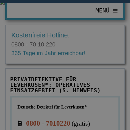
MENÜ
PRIVATDETEKTIV
Kostenfreie Hotline:
ZUR ÜBERSICHT
WIRTSCHAFTSDETEKTIV
0800 - 70 10 220
Abhörgeräte & -wanzen
ZUR ÜBERSICHT
EINSATZGEBIETE
365 Tage im Jahr erreichbar!
Adressermittlung
Abrechnungsbetrug
ZUR ÜBERSICHT
INFORMATIONEN
Datenmissbrauch
Bombendrohungen
Berlin
ZUR ÜBERSICHT
KONTAKT
PRIVATDETEKTIVE FÜR
Erbschaft & Erbanspruch
Computerkriminalität
LEVERKUSEN*: OPERATIVES
Düsseldorf
Aktuelles
EINSATZGEBIET (S. HINWEIS)
Erpressung & Entführung
Diebstahl im Betrieb
Köln
Ausbildung
Nachweis Eheähnlichkeit
Einkommensüberprüfung
Deutsche Detektei für Leverkusen*
Bremen
Ausrüstung
Partner- & Treuetest
Insolvenzverschleppung
Essen
FAQ
0800 - 7010220
(gratis)
Personen- & Zeugensuche
Korruptionsbekämpfung
Leipzig