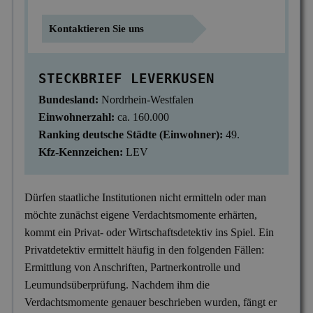
Mitgliedschaften
Scheidung & Ehebruch
Krankschreibungsbetrug
Dortmund
Preise
Kontaktieren Sie uns
Sorgerecht & Vormundschaft
Leumundsüberprüfung
Frankfurt am Main
Über uns
STECKBRIEF LEVERKUSEN
Unterhalt & Alimente
Mitarbeiterüberwachung
München
Bundesland:
Nordrhein-Westfalen
Vaterschaftstest
Mobbing & Bossing
Dresden
Einwohnerzahl:
ca. 160.000
Verleumdung & Rufmord
Objekt- & Personenschutz
Ranking deutsche Städte (Einwohner):
49.
Hamburg
Kfz-Kennzeichen:
LEV
Vermisstensuche
Personalüberprüfung
Nürnberg
Produktpiraterie
Duisburg
Dürfen staatliche Institutionen nicht ermitteln oder man
möchte zunächst eigene Verdachtsmomente erhärten,
Sabotage & Beschädigung
Hannover
kommt ein Privat- oder Wirtschaftsdetektiv ins Spiel. Ein
Schuldner- & Adresssuche
Stuttgart
Privatdetektiv ermittelt häufig in den folgenden Fällen:
Ermittlung von Anschriften, Partnerkontrolle und
Schwarzarbeit im Betrieb
Leumundsüberprüfung. Nachdem ihm die
Unerlaubter Nebenjob
Verdachtsmomente genauer beschrieben wurden, fängt er