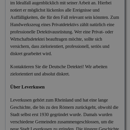
im Idealfall augenblicklich mit seiner Arbeit an. Hierbei
Versicherungsbetrug
notiert er möglichst lückenlos alle Ereignisse und
Wanzen- & Lauschabwehr
Auffälligkeiten, die für den Fall relevant sein könnten. Zum
Handwerkszeug eines Privatdetektivs zählt natürlich eine
Wettbewerbsverletzung
professionelle Detektivausrüstung. Wer eine Privat- oder
Wirtschaftsspionage
Wirtschaftsdetektei beauftragen möchte, sollte sich
versichern, dass zielorientiert, professionell, seriös und
diskret gearbeitet wird.
Kontaktieren Sie die Deutsche Detektei! Wir arbeiten
zielorientiert und absolut diskret.
Über Leverkusen
Leverkusen gehört zum Rheinland und hat eine lange
Geschichte, die bis zu den Römern zurückgeht, obwohl die
Stadt selbst erst 1930 gegründet wurde. Damals wurden
verschiedene Gemeinden zusammengeschlossen, um die
neue Stadt Leverkusen zu gründen. Die jüngere Geschichte