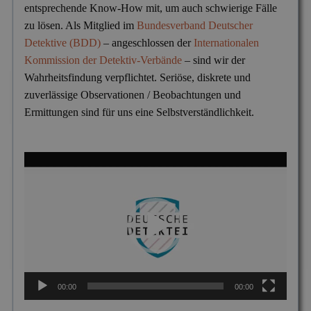
Mitgliedschaften
entsprechende Know-How mit, um auch schwierige Fälle
Scheidung & Ehebruch
Krankschreibungsbetrug
zu lösen. Als Mitglied im
Bundesverband Deutscher
Dortmund
Preise
Detektive (BDD)
– angeschlossen der
Internationalen
Sorgerecht & Vormundschaft
Leumundsüberprüfung
Frankfurt am Main
Über uns
Kommission der Detektiv-Verbände
– sind wir der
Unterhalt & Alimente
Wahrheitsfindung verpflichtet. Seriöse, diskrete und
Mitarbeiterüberwachung
München
zuverlässige Observationen / Beobachtungen und
Vaterschaftstest
Mobbing & Bossing
Dresden
Ermittungen sind für uns eine Selbstverständlichkeit.
Verleumdung & Rufmord
Objekt- & Personenschutz
Hamburg
Video-
Vermisstensuche
Personalüberprüfung
Nürnberg
Player
Produktpiraterie
Duisburg
Sabotage & Beschädigung
Hannover
Schuldner- & Adresssuche
Stuttgart
Schwarzarbeit im Betrieb
00:00
00:00
Unerlaubter Nebenjob