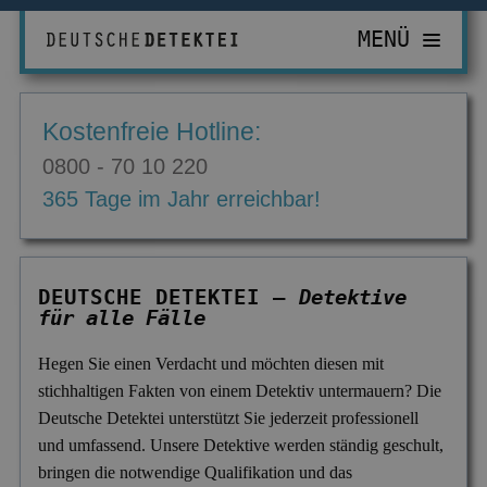
MENÜ
PRIVATDETEKTIV
Kostenfreie Hotline:
ZUR ÜBERSICHT
WIRTSCHAFTSDETEKTIV
0800 - 70 10 220
Abhörgeräte & -wanzen
ZUR ÜBERSICHT
EINSATZGEBIETE
365 Tage im Jahr erreichbar!
Adressermittlung
Abrechnungsbetrug
ZUR ÜBERSICHT
INFORMATIONEN
Datenmissbrauch
Bombendrohungen
Berlin
ZUR ÜBERSICHT
KONTAKT
DEUTSCHE DETEKTEI –
Detektive
Erbschaft & Erbanspruch
Computerkriminalität
für alle Fälle
Düsseldorf
Aktuelles
Erpressung & Entführung
Diebstahl im Betrieb
Köln
Ausbildung
Hegen Sie einen Verdacht und möchten diesen mit
stichhaltigen Fakten von einem Detektiv untermauern? Die
Nachweis Eheähnlichkeit
Einkommensüberprüfung
Bremen
Ausrüstung
Deutsche Detektei unterstützt Sie jederzeit professionell
Partner- & Treuetest
Insolvenzverschleppung
Essen
und umfassend. Unsere Detektive werden ständig geschult,
FAQ
bringen die notwendige Qualifikation und das
Personen- & Zeugensuche
Korruptionsbekämpfung
Leipzig