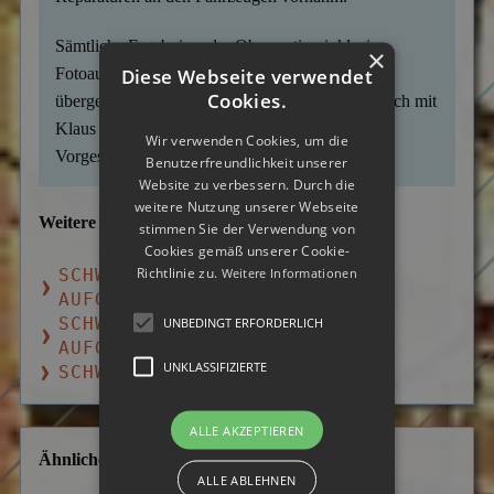
Sämtliche Ergebnisse der Observation inklusive
×
Diese Webseite verwendet
Fotoaufnahmen wurden dem Feuerwehr-Chef
Cookies.
übergeben, der zunächst ein persönliches Gespräch mit
Klaus B. führte und den Fall an seinen nächsten
Wir verwenden Cookies, um die
Vorgesetzten in der Stadtverwaltung übergab.
Benutzerfreundlichkeit unserer
Website zu verbessern. Durch die
weitere Nutzung unserer Webseite
Weitere Fallbeispiele von Schwarzarbeit:
stimmen Sie der Verwendung von
Cookies gemäß unserer Cookie-
Richtlinie zu.
Weitere Informationen
SCHWARZARBEIT IN KASSEL
AUFGEDECKT
UNBEDINGT ERFORDERLICH
SCHWARZARBEIT IN BOCHUM
AUFGEDECKT
UNKLASSIFIZIERTE
SCHWARZARBEIT IN MÜNSTER
ALLE AKZEPTIEREN
Ähnliche Tätigkeitsbereiche
ALLE ABLEHNEN