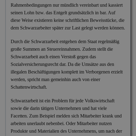
Mitgliedschaften
Rahmenbedingungen nur mündlich vereinbart und kassiert
Scheidung & Ehebruch
Krankschreibungsbetrug
Dortmund
Preise
seinen Lohn bzw. das Entgelt grundsätzlich in bar. Auf
diese Weise existieren keine schriftlichen Beweisstücke, die
Sorgerecht & Vormundschaft
Leumundsüberprüfung
Frankfurt am Main
Über uns
dem Schwarzarbeiter später zur Last gelegt werden können.
Unterhalt & Alimente
Mitarbeiterüberwachung
München
Durch die Schwarzarbeit entgehen dem Staat regelmäßig
Vaterschaftstest
Mobbing & Bossing
Dresden
große Summen an Steuereinnahmen. Zudem stellt die
Schwarzarbeit auch einen Verstoß gegen das
Verleumdung & Rufmord
Objekt- & Personenschutz
Hamburg
Sozialversicherungsrecht dar. Da die Umsätze aus den
Vermisstensuche
Personalüberprüfung
Nürnberg
illegalen Beschäftigungen komplett im Verborgenen erzielt
werden, spricht man gemeinhin auch von einer
Produktpiraterie
Duisburg
Schattenwirtschaft.
Sabotage & Beschädigung
Hannover
Schwarzarbeit ist ein Problem für jede Volkswirtschaft
Schuldner- & Adresssuche
Stuttgart
sowie die darin tätigen Unternehmen und hat viele
Facetten. Zum Beispiel melden sich Mitarbeiter krank und
Schwarzarbeit im Betrieb
arbeiten unerlaubt nebenbei. Oder Mitarbeiter nutzen
Unerlaubter Nebenjob
Produkte und Materialien des Unternehmens, um nach der