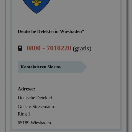
Mitgliedschaften
Scheidung & Ehebruch
Krankschreibungsbetrug
Dortmund
Preise
Sorgerecht & Vormundschaft
Leumundsüberprüfung
Frankfurt am Main
Über uns
Deutsche Detektei in Wiesbaden*
Unterhalt & Alimente
Mitarbeiterüberwachung
München
Vaterschaftstest
Mobbing & Bossing
Dresden
0800 - 7010220
(gratis)
Verleumdung & Rufmord
Objekt- & Personenschutz
Hamburg
Vermisstensuche
Kontaktieren Sie uns
Personalüberprüfung
Nürnberg
Produktpiraterie
Duisburg
Adresse:
Sabotage & Beschädigung
Hannover
Deutsche Detektei
Schuldner- & Adresssuche
Stuttgart
Gustav-Stresemann-
Schwarzarbeit im Betrieb
Ring 1
65189 Wiesbaden
Unerlaubter Nebenjob