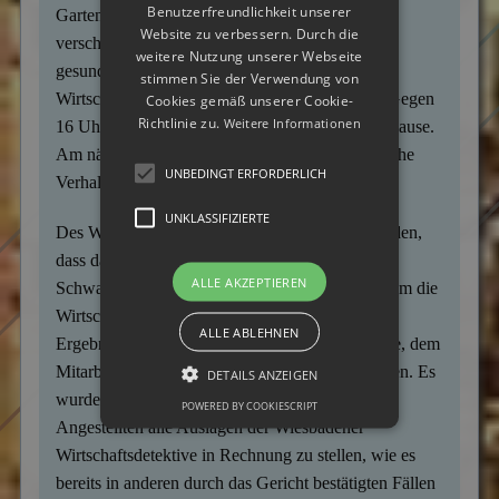
Benutzerfreundlichkeit unserer
Gartenarbeiten und dem Baumbeschnitt in
Website zu verbessern. Durch die
verschiedenen Vorgärten. Dabei waren keine
weitere Nutzung unserer Webseite
gesundheitlichen Beeinträchtigungen für die
stimmen Sie der Verwendung von
Wirtschaftsdetektive für Wiesbaden ersichtlich. Gegen
Cookies gemäß unserer Cookie-
Richtlinie zu.
Weitere Informationen
16 Uhr beendete er seine Arbeit und fuhr nach Hause.
Am nächsten Tag konnten die Ermittler das gleiche
UNBEDINGT ERFORDERLICH
Verhaltensmuster beobachten.
UNKLASSIFIZIERTE
Des Weiteren konnte in Erfahrung gebracht werden,
dass das Dienstleistungsunternehmen von einem
ALLE AKZEPTIEREN
Schwager der Zielperson geleitet wurde. Nachdem die
Wirtschaftsermittler der Unternehmensleitung die
ALLE ABLEHNEN
Ergebnisse mitgeteilt hatten, entschloss sich diese, dem
Mitarbeiter die fristlose Kündigung auszusprechen. Es
DETAILS ANZEIGEN
wurde außerdem in Betracht gezogen, dem
POWERED BY COOKIESCRIPT
Angestellten alle Auslagen der Wiesbadener
Wirtschaftsdetektive in Rechnung zu stellen, wie es
bereits in anderen durch das Gericht bestätigten Fällen