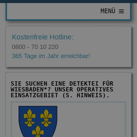
MENÜ
PRIVATDETEKTIV
Kostenfreie Hotline:
ZUR ÜBERSICHT
WIRTSCHAFTSDETEKTIV
0800 - 70 10 220
Abhörgeräte & -wanzen
ZUR ÜBERSICHT
EINSATZGEBIETE
365 Tage im Jahr erreichbar!
Adressermittlung
Abrechnungsbetrug
ZUR ÜBERSICHT
INFORMATIONEN
Datenmissbrauch
Bombendrohungen
Berlin
ZUR ÜBERSICHT
KONTAKT
SIE SUCHEN EINE DETEKTEI FÜR
Erbschaft & Erbanspruch
Computerkriminalität
WIESBADEN*? UNSER OPERATIVES
Düsseldorf
Aktuelles
EINSATZGEBIET (S. HINWEIS).
Erpressung & Entführung
Diebstahl im Betrieb
Köln
Ausbildung
Nachweis Eheähnlichkeit
Einkommensüberprüfung
Bremen
Ausrüstung
Partner- & Treuetest
Insolvenzverschleppung
Essen
FAQ
Personen- & Zeugensuche
Korruptionsbekämpfung
Leipzig