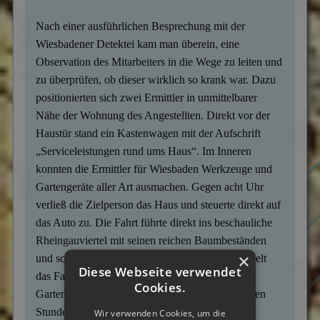
Nach einer ausführlichen Besprechung mit der
Wiesbadener Detektei kam man überein, eine
Observation des Mitarbeiters in die Wege zu leiten und
zu überprüfen, ob dieser wirklich so krank war. Dazu
positionierten sich zwei Ermittler in unmittelbarer
Nähe der Wohnung des Angestellten. Direkt vor der
Haustür stand ein Kastenwagen mit der Aufschrift
„Serviceleistungen rund ums Haus“. Im Inneren
konnten die Ermittler für Wiesbaden Werkzeuge und
Gartengeräte aller Art ausmachen. Gegen acht Uhr
verließ die Zielperson das Haus und steuerte direkt auf
das Auto zu. Die Fahrt führte direkt ins beschauliche
Rheingauviertel mit seinen reichen Baumbeständen
×
und schönen Vorgärten. Vor einem der Häuser hielt
Diese Webseite verwendet
das Fahrzeug und die Zielperson begann, das
Cookies.
Gartenwerkzeug auszupacken. Die anschließenden
Stunden verbrachte der Mann mit diversen
Wir verwenden Cookies, um die