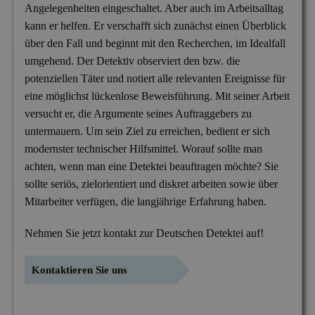
Mitgliedschaften
Angelegenheiten eingeschaltet. Aber auch im Arbeitsalltag
Scheidung & Ehebruch
Krankschreibungsbetrug
kann er helfen. Er verschafft sich zunächst einen Überblick
Dortmund
Preise
über den Fall und beginnt mit den Recherchen, im Idealfall
Sorgerecht & Vormundschaft
Leumundsüberprüfung
Frankfurt am Main
Über uns
umgehend. Der Detektiv observiert den bzw. die
Unterhalt & Alimente
potenziellen Täter und notiert alle relevanten Ereignisse für
Mitarbeiterüberwachung
München
eine möglichst lückenlose Beweisführung. Mit seiner Arbeit
Vaterschaftstest
Mobbing & Bossing
Dresden
versucht er, die Argumente seines Auftraggebers zu
untermauern. Um sein Ziel zu erreichen, bedient er sich
Verleumdung & Rufmord
Objekt- & Personenschutz
Hamburg
modernster technischer Hilfsmittel. Worauf sollte man
Vermisstensuche
Personalüberprüfung
Nürnberg
achten, wenn man eine Detektei beauftragen möchte? Sie
sollte seriös, zielorientiert und diskret arbeiten sowie über
Produktpiraterie
Duisburg
Mitarbeiter verfügen, die langjährige Erfahrung haben.
Sabotage & Beschädigung
Hannover
Nehmen Sie jetzt kontakt zur Deutschen Detektei auf!
Schuldner- & Adresssuche
Stuttgart
Kontaktieren Sie uns
Schwarzarbeit im Betrieb
Unerlaubter Nebenjob