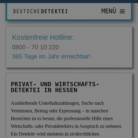
MENÜ
PRIVATDETEKTIV
Kostenfreie Hotline:
ZUR ÜBERSICHT
WIRTSCHAFTSDETEKTIV
0800 - 70 10 220
Abhörgeräte & -wanzen
ZUR ÜBERSICHT
EINSATZGEBIETE
365 Tage im Jahr erreichbar!
Adressermittlung
Abrechnungsbetrug
ZUR ÜBERSICHT
INFORMATIONEN
Datenmissbrauch
Bombendrohungen
Berlin
ZUR ÜBERSICHT
KONTAKT
PRIVAT- UND WIRTSCHAFTS-
Erbschaft & Erbanspruch
Computerkriminalität
DETEKTEI IN HESSEN
Düsseldorf
Aktuelles
Erpressung & Entführung
Diebstahl im Betrieb
Köln
Ausbildung
Ausbleibende Unterhaltszahlungen, Suche nach
Vermissten, Betrug oder Erpressung – in manchen
Nachweis Eheähnlichkeit
Einkommensüberprüfung
Bremen
Ausrüstung
Bereichen ist es besser, die professionelle Hilfe eines
Partner- & Treuetest
Insolvenzverschleppung
Essen
Wirtschafts- oder Privatdetektivs in Anspruch zu nehmen.
FAQ
Ein Detektiv wird meistens in zivilrechtlichen
Personen- & Zeugensuche
Korruptionsbekämpfung
Leipzig