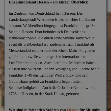
Das Bundesland Hessen – ein kurzer Überblick
Versicherungsbetrug
Im Zentrum von Deutschland liegt Hessen. Die
Wanzen- & Lauschabwehr
Landeshauptstadt Wiesbaden ist als beliebter Luftkurort
Wettbewerbsverletzung
bekannt. Weltberühmt hingegen ist Frankfurt, die größte
Stadt in Hessen. Dort befindet sich Deutschlands
Wirtschaftsspionage
Bankenmetropole, die durch seine Skyline mittlerweile
ebenfalls weltberühmt ist. Zudem hat sich Frankfurt als
Messestandort etabliert und der Rhein-Main- Flughafen
gehört mittlerweile zu den großen internationalen
Luftfahrtdrehpunkten. Auch berühmte Menschen haben in
Hessen ihre Wurzeln. Johann Wolfgang von Goethe hat in
Frankfurt 1749 das Licht der Welt erblickt und sein
Geburtshaus gehört zu Frankfurts begehrtesten
Sehenswürdigkeiten. Auch die Gebrüder Grimm wurden
1786 in Hessen, in der Stadt Hanau, geboren.
Wir sind in folgenden Städten von
Hessen
für Sie tätig: