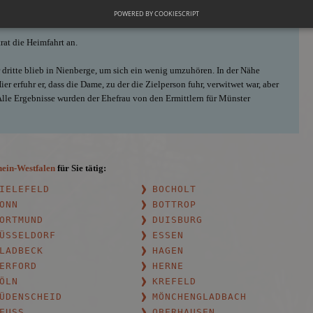
nen Weg ins östlich gelegene Gelmer fort, sondern fuhr in westlicher
POWERED BY COOKIESCRIPT
r einem kleinen Haus und wurde augenscheinlich schon von einer Dame
rat die Heimfahrt an.
r dritte blieb in Nienberge, um sich ein wenig umzuhören. In der Nähe
er erfuhr er, dass die Dame, zu der die Zielperson fuhr, verwitwet war, aber
 Alle Ergebnisse wurden der Ehefrau von den Ermittlern für Münster
ein-Westfalen
für Sie tätig:
IELEFELD
BOCHOLT
ONN
BOTTROP
ORTMUND
DUISBURG
ÜSSELDORF
ESSEN
LADBECK
HAGEN
ERFORD
HERNE
ÖLN
KREFELD
ÜDENSCHEID
MÖNCHENGLADBACH
EUSS
OBERHAUSEN