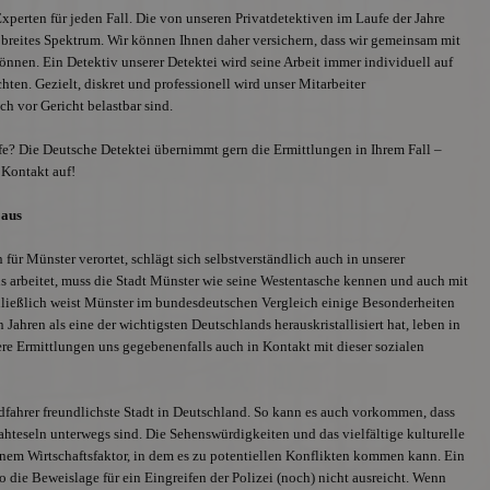
Experten für jeden Fall. Die von unseren Privatdetektiven im Laufe der Jahre
breites Spektrum. Wir können Ihnen daher versichern, dass wir gemeinsam mit
önnen. Ein Detektiv unserer Detektei wird seine Arbeit immer individuell auf
ten. Gezielt, diskret und professionell wird unser Mitarbeiter
h vor Gericht belastbar sind.
lfe? Die Deutsche Detektei übernimmt gern die Ermittlungen in Ihrem Fall –
 Kontakt auf!
 aus
 für Münster verortet, schlägt sich selbstverständlich auch in unserer
uns arbeitet, muss die Stadt Münster wie seine Westentasche kennen und auch mit
Schließlich weist Münster im bundesdeutschen Vergleich einige Besonderheiten
en Jahren als eine der wichtigsten Deutschlands herauskristallisiert hat, leben in
e Ermittlungen uns gegebenenfalls auch in Kontakt mit dieser sozialen
adfahrer freundlichste Stadt in Deutschland. So kann es auch vorkommen, dass
ahteseln unterwegs sind. Die Sehenswürdigkeiten und das vielfältige kulturelle
em Wirtschaftsfaktor, in dem es zu potentiellen Konflikten kommen kann. Ein
o die Beweislage für ein Eingreifen der Polizei (noch) nicht ausreicht. Wenn