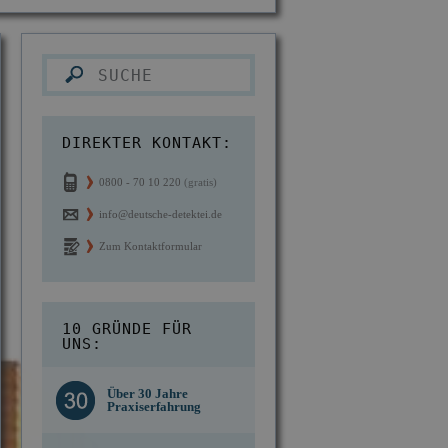
DIREKTER KONTAKT:
0800 - 70 10 220
(gratis)
info@deutsche-detektei.de
Zum Kontaktformular
10 GRÜNDE FÜR
UNS:
Kostengünstige
d des
Über 30 Jahre
Berechnung ab
n IKD
Praxiserfahrung
Einsatzort