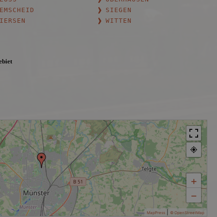
EMSCHEID
SIEGEN
IERSEN
WITTEN
ebiet
+
−
|
MapPress
© OpenStreetMap