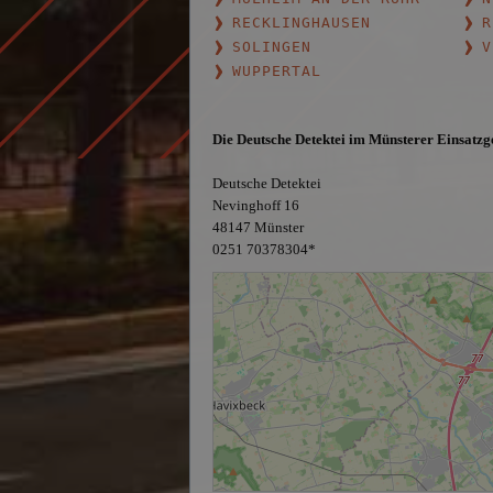
RECKLINGHAUSEN
R
SOLINGEN
V
WUPPERTAL
Die Deutsche Detektei im Münsterer Einsatzg
Deutsche Detektei
Nevinghoff 16
48147 Münster
0251 70378304
*