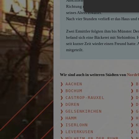
Anschließend setzte er allerdings nicht sei
Richtung nach Nienberge. Dort hielt er vo
seines Alters erwartet.
Nach vier Stunden verließ er das Haus und t
Zwei Ermittler folgten ihm bis Münster. De
befand sich eine Bäckerei mit Stehimbiss. Hi
seit kurzer Zeit wieder einen Freund hatte.
mitgeteilt.
Wir sind auch in weiteren Städten von
Nordrh
AACHEN
B
BOCHUM
B
CASTROP-RAUXEL
D
DÜREN
D
GELSENKIRCHEN
G
HAMM
H
ISERLOHN
K
LEVERKUSEN
L
MÜLHEIM AN DER RUHR
N