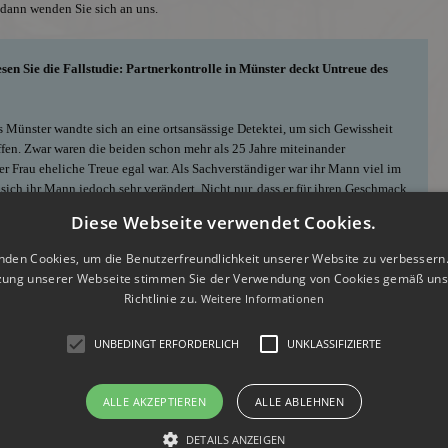
, dann wenden Sie sich an uns.
sen Sie die Fallstudie: Partnerkontrolle in Münster deckt Untreue des
 Münster wandte sich an eine ortsansässige Detektei, um sich Gewissheit
fen. Zwar waren die beiden schon mehr als 25 Jahre miteinander
 der Frau eheliche Treue egal war. Als Sachverständiger war ihr Mann viel im
 sich ihr Mann jedoch sehr verändert. Nicht nur, dass er für ihren Geschmack
sich auch die Haare. Durch Zufall entdeckte die Frau ein zweites Handy, als
Diese Webseite verwendet Cookies.
e. All das konnte sie nicht mehr mit der typischen Midlife-Crisis
ür Münster um Hilfe.
nden Cookies, um die Benutzerfreundlichkeit unserer Website zu verbessern.
zung unserer Webseite stimmen Sie der Verwendung von Cookies gemäß uns
tte, schlugen die Ermittler für Münster eine Personenüberwachung vor. Dazu
Richtlinie zu.
Weitere Informationen
ge nutzen, damit der Ehemann nichts davon mitbekam. Den Einsatztag
insicht in den Kalender ihres Mannes. Am besagten Tag platzierten die
UNBEDINGT ERFORDERLICH
UNKLASSIFIZIERTE
auses, das dieser gegen neun Uhr verließ, um sich auf den Weg nach Sprakel
ALLE AKZEPTIEREN
ALLE ABLEHNEN
er zwei Termine in unterschiedlichen Werkstätten. Anschließend hatte er
eplant fuhr der Mann in nördliche Richtung zu seinem Termin.
DETAILS ANZEIGEN