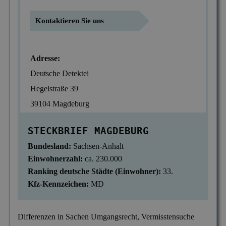
Mitgliedschaften
Scheidung & Ehebruch
Krankschreibungsbetrug
Dortmund
Preise
Kontaktieren Sie uns
Sorgerecht & Vormundschaft
Leumundsüberprüfung
Frankfurt am Main
Über uns
Unterhalt & Alimente
Mitarbeiterüberwachung
Adresse:
München
Deutsche Detektei
Vaterschaftstest
Mobbing & Bossing
Dresden
Hegelstraße 39
Verleumdung & Rufmord
Objekt- & Personenschutz
Hamburg
39104 Magdeburg
Vermisstensuche
Personalüberprüfung
Nürnberg
STECKBRIEF MAGDEBURG
Produktpiraterie
Duisburg
Bundesland:
Sachsen-Anhalt
Sabotage & Beschädigung
Hannover
Einwohnerzahl:
ca. 230.000
Ranking deutsche Städte (Einwohner):
33.
Schuldner- & Adresssuche
Stuttgart
Kfz-Kennzeichen:
MD
Schwarzarbeit im Betrieb
Unerlaubter Nebenjob
Differenzen in Sachen Umgangsrecht, Vermisstensuche