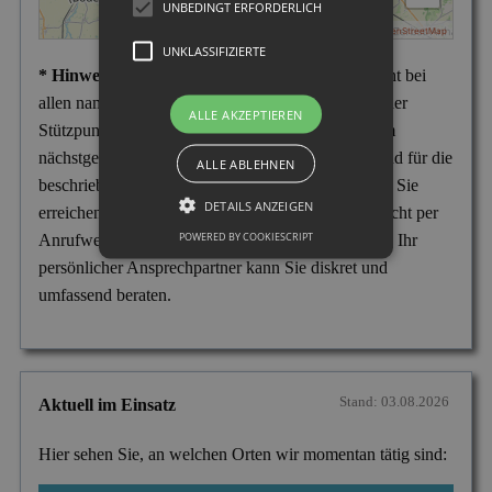
UNBEDINGT ERFORDERLICH
|
MapPress
© OpenStreetMap
UNKLASSIFIZIERTE
* Hinweis:
Wir weisen darauf hin, dass es sich nicht bei
allen namentlich aufgeführten Städten um Büros oder
ALLE AKZEPTIEREN
Stützpunkte handelt, sondern überwiegend um vom
nächstgelegenen Stützpunkt aus ständig betreute und für die
ALLE ABLEHNEN
beschriebenen Tätigkeiten aufgesuchte Einsatzorte. Sie
DETAILS ANZEIGEN
erreichen uns telefonisch in jedem Fall Tag und Nacht per
POWERED BY COOKIESCRIPT
Anrufweiterschaltung zum Firmensitz in Gladbeck. Ihr
persönlicher Ansprechpartner kann Sie diskret und
umfassend beraten.
Stand: 03.08.2026
Aktuell im Einsatz
Hier sehen Sie, an welchen Orten wir momentan tätig sind: