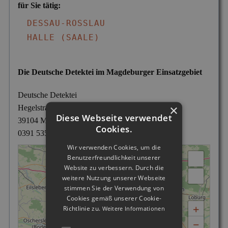
für Sie tätig:
DESSAU-ROSSLAU
HALLE (SAALE)
Die Deutsche Detektei im Magdeburger Einsatzgebiet
Deutsche Detektei
×
Hegelstraße 39
Diese Webseite verwendet
39104 Magdeburg
Cookies.
0391 53586942
*
Wir verwenden Cookies, um die
Benutzerfreundlichkeit unserer
Website zu verbessern. Durch die
weitere Nutzung unserer Webseite
stimmen Sie der Verwendung von
Cookies gemäß unserer Cookie-
+
Richtlinie zu.
Weitere Informationen
−