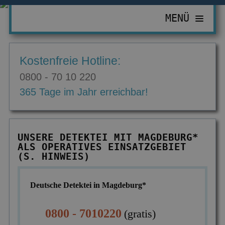
MENÜ
PRIVATDETEKTIV
Kostenfreie Hotline:
ZUR ÜBERSICHT
WIRTSCHAFTSDETEKTIV
0800 - 70 10 220
Abhörgeräte & -wanzen
ZUR ÜBERSICHT
EINSATZGEBIETE
365 Tage im Jahr erreichbar!
Adressermittlung
Abrechnungsbetrug
ZUR ÜBERSICHT
INFORMATIONEN
Datenmissbrauch
Bombendrohungen
Berlin
ZUR ÜBERSICHT
KONTAKT
UNSERE DETEKTEI MIT MAGDEBURG*
Erbschaft & Erbanspruch
Computerkriminalität
ALS OPERATIVES EINSATZGEBIET
Düsseldorf
Aktuelles
(S. HINWEIS)
Erpressung & Entführung
Diebstahl im Betrieb
Köln
Ausbildung
Nachweis Eheähnlichkeit
Einkommensüberprüfung
Deutsche Detektei in Magdeburg*
Bremen
Ausrüstung
Partner- & Treuetest
Insolvenzverschleppung
Essen
FAQ
0800 - 7010220
(gratis)
Personen- & Zeugensuche
Korruptionsbekämpfung
Leipzig