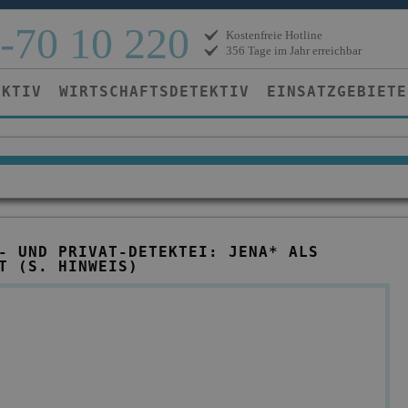
-70 10 220
Kostenfreie Hotline
356 Tage im Jahr erreichbar
EKTIV
WIRTSCHAFTSDETEKTIV
EINSATZGEBIETE
- UND PRIVAT-DETEKTEI: JENA* ALS
T (S. HINWEIS)