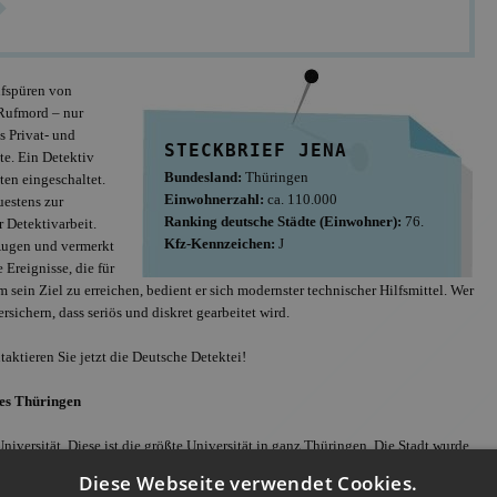
ufspüren von
Rufmord – nur
s Privat- und
STECKBRIEF JENA
e. Ein Detektiv
Offizielles Mitglie
Bundesland:
Thüringen
BDD, Anschluss a
ten eingeschaltet.
Einwohnerzahl:
ca. 110.000
uestens zur
Ranking deutsche Städte (Einwohner):
76.
r Detektivarbeit.
Kfz-Kennzeichen:
J
 Augen und vermerkt
 Ereignisse, die für
 sein Ziel zu erreichen, bedient er sich modernster technischer Hilfsmittel. Wer
rsichern, dass seriös und diskret gearbeitet wird.
aktieren Sie jetzt die Deutsche Detektei!
des Thüringen
Universität. Diese ist die größte Universität in ganz Thüringen. Die Stadt wurde
 Ende des Zweiten Weltkrieges wurde die Stadt Teil der sowjetischen
Diese Webseite verwendet Cookies.
Bauwerke bekannt. Dazu zählen das Theaterhaus Jena, die Kulturarena und das