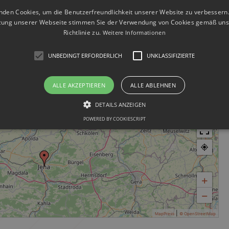
ige Museen. In Jena gibt es laut Sagen der Stadt sieben Wunder. Diese Wunder
nden Cookies, um die Benutzerfreundlichkeit unserer Website zu verbessern.
cht mehr alle sieben vorhanden. Die Stadt Jena glänzt mittlerweile mit vielen
zung unserer Webseite stimmen Sie der Verwendung von Cookies gemäß uns
Richtlinie zu.
Weitere Informationen
UNBEDINGT ERFORDERLICH
UNKLASSIFIZIERTE
ngen
für Sie tätig:
ERA
WEIMAR
ALLE AKZEPTIEREN
ALLE ABLEHNEN
DETAILS ANZEIGEN
POWERED BY COOKIESCRIPT
+
−
|
MapPress
© OpenStreetMap