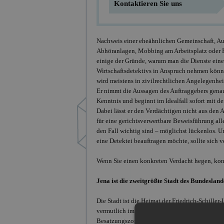
Kontaktieren Sie uns
Nachweis einer eheähnlichen Gemeinschaft, A
Abhöranlagen, Mobbing am Arbeitsplatz oder 
einige der Gründe, warum man die Dienste eine
Wirtschaftsdetektivs in Anspruch nehmen könnt
wird meistens in zivilrechtlichen Angelegenhei
Er nimmt die Aussagen des Auftraggebers gena
Kenntnis und beginnt im Idealfall sofort mit de
Dabei lässt er den Verdächtigen nicht aus den
für eine gerichtsverwertbare Beweisführung alle
den Fall wichtig sind – möglichst lückenlos. Um
eine Detektei beauftragen möchte, sollte sich ve
Wenn Sie einen konkreten Verdacht hegen, kont
Jena ist die zweitgrößte Stadt des Bundeslan
Die Stadt ist die Heimat der Friedrich-Schiller-
vermutlich im Mittelalter gegründet. Nach dem
Besatzungszone. Jena ist für viele kulturelle 