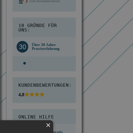
Zum Kontaktformular
10 GRÜNDE FÜR
UNS:
Kostengünstige
d des
Über 30 Jahre
Berechnung ab
n IKD
Praxiserfahrung
Einsatzort
KUNDENBEWERTUNGEN:
4,8
ONLINE HILFE
×
Erste Hilfe - gratis