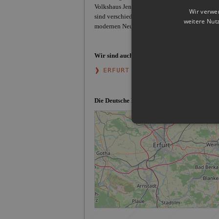
Volkshaus Jena. Zudem gibt es in der Stadt ein
Wir verwe
sind verschiedene Bauwerke. Allerdings sind ni
weitere Nut
modernen Neubauten.
Wir sind auch in weiteren Städten von
Thüri
ERFURT
G
Die Deutsche Detektei im Einsatzgebiet Jena