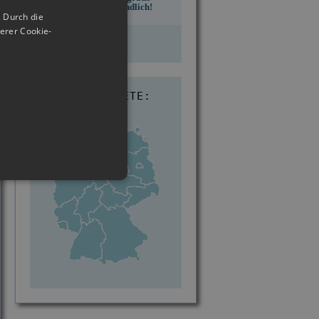
und unverbindlich!
 Durch die
erer Cookie-
Jetzt starten
EINSATZGEBIETE: