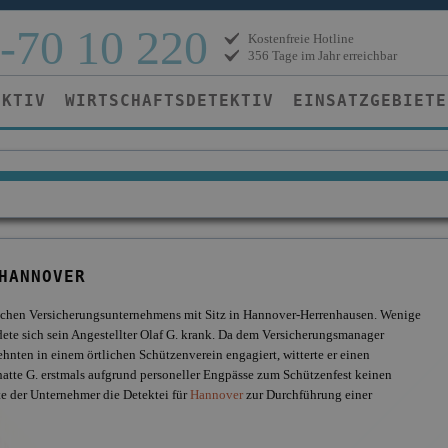
-70 10 220
Kostenfreie Hotline
356 Tage im Jahr erreichbar
EKTIV
WIRTSCHAFTSDETEKTIV
EINSATZGEBIETE
HANNOVER
ndischen Versicherungsunternehmens mit Sitz in Hannover-Herrenhausen. Wenige
te sich sein Angestellter Olaf G. krank. Da dem Versicherungsmanager
zehnten in einem örtlichen Schützenverein engagiert, witterte er einen
atte G. erstmals aufgrund personeller Engpässe zum Schützenfest keinen
e der Unternehmer die Detektei für
Hannover
zur Durchführung einer