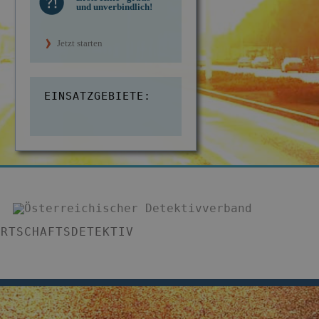
und unverbindlich!
Jetzt starten
EINSATZGEBIETE:
IRTSCHAFTSDETEKTIV