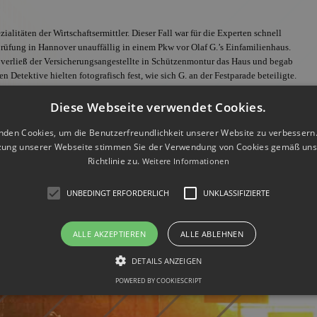
litäten der Wirtschaftsermittler. Dieser Fall war für die Experten schnell
rprüfung in Hannover unauffällig in einem Pkw vor Olaf G.’s Einfamilienhaus.
erließ der Versicherungsangestellte in Schützenmontur das Haus und begab
 Detektive hielten fotografisch fest, wie sich G. an der Festparade beteiligte.
 Dieter D. Der Geschäftsführer sprach seinem Mitarbeiter daraufhin die
Offizielles Mitglie
Diese Webseite verwendet Cookies.
BDD, Anschluss a
nden Cookies, um die Benutzerfreundlichkeit unserer Website zu verbessern.
zung unserer Webseite stimmen Sie der Verwendung von Cookies gemäß uns
Richtlinie zu.
Weitere Informationen
UNBEDINGT ERFORDERLICH
UNKLASSIFIZIERTE
ALLE AKZEPTIEREN
ALLE ABLEHNEN
DETAILS ANZEIGEN
POWERED BY COOKIESCRIPT