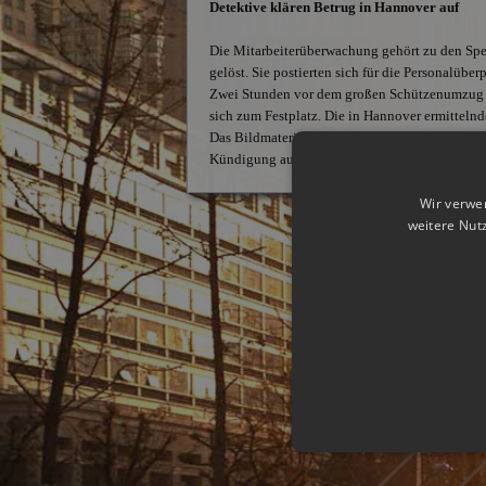
Detektive klären Betrug in Hannover auf
Die Mitarbeiterüberwachung gehört zu den Spezia
gelöst. Sie postierten sich für die Personalübe
Zwei Stunden vor dem großen Schützenumzug v
sich zum Festplatz. Die in Hannover ermittelnden
Das Bildmaterial überreichten sie anschließend
Kündigung aus und erstattete Strafanzeige.
Wir verwe
weitere Nut