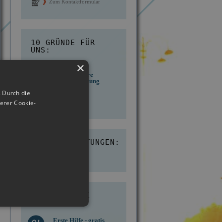
Zum Kontaktformular
10 GRÜNDE FÜR
UNS:
×
Kostengünstige
d des
Über 30 Jahre
Berechnung ab
n IKD
Praxiserfahrung
Einsatzort
 Durch die
erer Cookie-
KUNDENBEWERTUNGEN:
4,8
ONLINE HILFE
Erste Hilfe - gratis