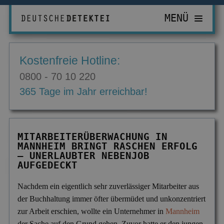
MENÜ
PRIVATDETEKTIV
Kostenfreie Hotline:
ZUR ÜBERSICHT
WIRTSCHAFTSDETEKTIV
0800 - 70 10 220
Abhörgeräte & -wanzen
ZUR ÜBERSICHT
EINSATZGEBIETE
365 Tage im Jahr erreichbar!
Adressermittlung
Abrechnungsbetrug
ZUR ÜBERSICHT
INFORMATIONEN
Datenmissbrauch
Bombendrohungen
Berlin
ZUR ÜBERSICHT
KONTAKT
MITARBEITERÜBERWACHUNG IN
Erbschaft & Erbanspruch
Computerkriminalität
MANNHEIM BRINGT RASCHEN ERFOLG
Düsseldorf
Aktuelles
– UNERLAUBTER NEBENJOB
Erpressung & Entführung
Diebstahl im Betrieb
AUFGEDECKT
Köln
Ausbildung
Nachweis Eheähnlichkeit
Einkommensüberprüfung
Bremen
Ausrüstung
Nachdem ein eigentlich sehr zuverlässiger Mitarbeiter aus
der Buchhaltung immer öfter übermüdet und unkonzentriert
Partner- & Treuetest
Insolvenzverschleppung
Essen
FAQ
zur Arbeit erschien, wollte ein Unternehmer in
Mannheim
Personen- & Zeugensuche
Korruptionsbekämpfung
Leipzig
der Sache auf den Grund gehen. Zuvor hatte er den jungen