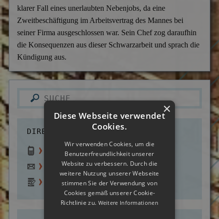
Versicherungsbetrug
klarer Fall eines unerlaubten Nebenjobs, da eine
Zweitbeschäftigung im Arbeitsvertrag des Mannes bei
Wanzen- & Lauschabwehr
seiner Firma ausgeschlossen war. Sein Chef zog daraufhin
die Konsequenzen aus dieser Schwarzarbeit und sprach die
Wettbewerbsverletzung
Kündigung aus.
Wirtschaftsspionage
×
Diese Webseite verwendet
Cookies.
DIREKTER KONTAKT:
Wir verwenden Cookies, um die
0800 - 70 10 220
(gratis)
Benutzerfreundlichkeit unserer
Website zu verbessern. Durch die
info@deutsche-detektei.de
weitere Nutzung unserer Webseite
Zum Kontaktformular
stimmen Sie der Verwendung von
Cookies gemäß unserer Cookie-
Richtlinie zu.
Weitere Informationen