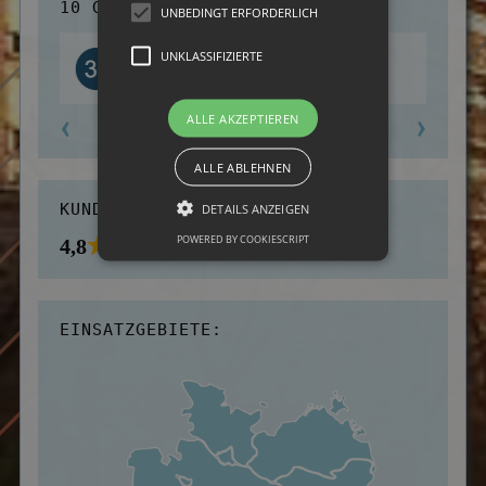
10 GRÜNDE FÜR UNS:
UNBEDINGT ERFORDERLICH
Über 30 Jahre Praxiserfahrung
UNKLASSIFIZIERTE
ALLE AKZEPTIEREN
ALLE ABLEHNEN
KUNDENBEWERTUNGEN:
DETAILS ANZEIGEN
POWERED BY COOKIESCRIPT
4,8
EINSATZGEBIETE: