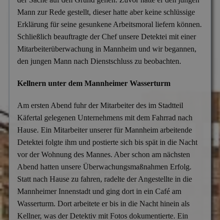
Mitgliedschaften
Mann zur Rede gestellt, dieser hatte aber keine schlüssige
Scheidung & Ehebruch
Krankschreibungsbetrug
Dortmund
Preise
Erklärung für seine gesunkene Arbeitsmoral liefern können.
Sorgerecht & Vormundschaft
Leumundsüberprüfung
Schließlich beauftragte der Chef unsere Detektei mit einer
Frankfurt am Main
Über uns
Mitarbeiterüberwachung in Mannheim und wir begannen,
Unterhalt & Alimente
Mitarbeiterüberwachung
München
den jungen Mann nach Dienstschluss zu beobachten.
Vaterschaftstest
Mobbing & Bossing
Dresden
Kellnern unter dem Mannheimer Wasserturm
Verleumdung & Rufmord
Objekt- & Personenschutz
Hamburg
Am ersten Abend fuhr der Mitarbeiter des im Stadtteil
Vermisstensuche
Personalüberprüfung
Nürnberg
Käfertal gelegenen Unternehmens mit dem Fahrrad nach
Hause. Ein Mitarbeiter unserer für Mannheim arbeitende
Produktpiraterie
Duisburg
Detektei folgte ihm und postierte sich bis spät in die Nacht
Sabotage & Beschädigung
Hannover
vor der Wohnung des Mannes. Aber schon am nächsten
Abend hatten unsere Überwachungsmaßnahmen Erfolg.
Schuldner- & Adresssuche
Stuttgart
Statt nach Hause zu fahren, radelte der Angestellte in die
Schwarzarbeit im Betrieb
Mannheimer Innenstadt und ging dort in ein Café am
Wasserturm. Dort arbeitete er bis in die Nacht hinein als
Unerlaubter Nebenjob
Kellner, was der Detektiv mit Fotos dokumentierte. Ein