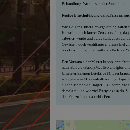
Behandlung. Worum sich der Spott der jung
Reuige Entschuldigung dank Personensuc
Wie Holger T. über Umwege erfuhr, hatten s
Kur schon nach kurzer Zeit abbrachen, da j
sabotiert wurde und beide stark unter der d
Gewissen, doch verdrängte er dieses Ereignis
Sportpsychologe und wollte endlich um Ver
Den Vornamen der Mutter kannte er nicht u
nach Barbara (Babsi) M. blieb erfolglos und 
Unsere erfahrenen Detektive für Leer brauch
– S. geborene M. innerhalb weniger Tage. S
all den Jahren von Holger T. zu hören. Sie z
damals tat und wie viel Energie er in die S
den Fall zufrieden abschließen.