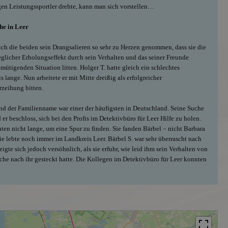
en Leistungssportler drehte, kann man sich vorstellen…
he in Leer
ich die beiden sein Drangsalieren so sehr zu Herzen genommen, dass sie die
eglicher Erholungseffekt durch sein Verhalten und das seiner Freunde
emütigenden Situation litten. Holger T. hatte gleich ein schlechtes
 lange. Nun arbeitete er mit Mitte dreißig als erfolgreicher
zeihung bitten.
nd der Familienname war einer der häufigsten in Deutschland. Seine Suche
er beschloss, sich bei den Profis im Detektivbüro für Leer Hilfe zu holen.
ten nicht lange, um eine Spur zu finden. Sie fanden Bärbel – nicht Barbara
ie lebte noch immer im Landkreis Leer. Bärbel S. war sehr überrascht nach
eigte sich jedoch versöhnlich, als sie erfuhr, wie leid ihm sein Verhalten von
uche nach ihr gesteckt hatte. Die Kollegen im Detektivbüro für Leer konnten