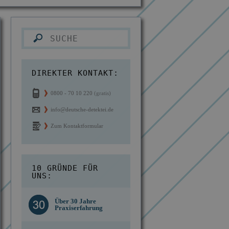
DIREKTER KONTAKT:
0800 - 70 10 220
(gratis)
info@deutsche-detektei.de
Zum Kontaktformular
10 GRÜNDE FÜR
UNS:
Kostengünstige
d des
Über 30 Jahre
Berechnung ab
n IKD
Praxiserfahrung
Einsatzort