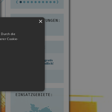
×
KUNDENBEWERTUNGEN:
4,8
 Durch die
erer Cookie-
ONLINE HILFE
Erste Hilfe - gratis
und unverbindlich!
Jetzt starten
EINSATZGEBIETE: