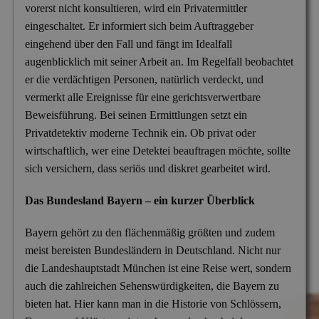
Mitgliedschaften
vorerst nicht konsultieren, wird ein Privatermittler
Scheidung & Ehebruch
Krankschreibungsbetrug
eingeschaltet. Er informiert sich beim Auftraggeber
Dortmund
Preise
eingehend über den Fall und fängt im Idealfall
Sorgerecht & Vormundschaft
Leumundsüberprüfung
Frankfurt am Main
Über uns
augenblicklich mit seiner Arbeit an. Im Regelfall beobachtet
Unterhalt & Alimente
er die verdächtigen Personen, natürlich verdeckt, und
Mitarbeiterüberwachung
München
vermerkt alle Ereignisse für eine gerichtsverwertbare
Vaterschaftstest
Mobbing & Bossing
Dresden
Beweisführung. Bei seinen Ermittlungen setzt ein
Privatdetektiv moderne Technik ein. Ob privat oder
Verleumdung & Rufmord
Objekt- & Personenschutz
Hamburg
wirtschaftlich, wer eine Detektei beauftragen möchte, sollte
Vermisstensuche
Personalüberprüfung
Nürnberg
sich versichern, dass seriös und diskret gearbeitet wird.
Produktpiraterie
Duisburg
Das Bundesland Bayern – ein kurzer Überblick
Sabotage & Beschädigung
Hannover
Bayern gehört zu den flächenmäßig größten und zudem
Schuldner- & Adresssuche
Stuttgart
meist bereisten Bundesländern in Deutschland. Nicht nur
die Landeshauptstadt München ist eine Reise wert, sondern
Schwarzarbeit im Betrieb
auch die zahlreichen Sehenswürdigkeiten, die Bayern zu
Unerlaubter Nebenjob
bieten hat. Hier kann man in die Historie von Schlössern,