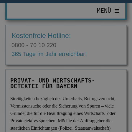
MENÜ
PRIVATDETEKTIV
Kostenfreie Hotline:
ZUR ÜBERSICHT
WIRTSCHAFTSDETEKTIV
0800 - 70 10 220
Abhörgeräte & -wanzen
ZUR ÜBERSICHT
EINSATZGEBIETE
365 Tage im Jahr erreichbar!
Adressermittlung
Abrechnungsbetrug
ZUR ÜBERSICHT
INFORMATIONEN
Datenmissbrauch
Bombendrohungen
Berlin
ZUR ÜBERSICHT
KONTAKT
PRIVAT- UND WIRTSCHAFTS-
Erbschaft & Erbanspruch
Computerkriminalität
DETEKTEI FÜR BAYERN
Düsseldorf
Aktuelles
Erpressung & Entführung
Diebstahl im Betrieb
Köln
Ausbildung
Streitigkeiten bezüglich des Unterhalts, Betrugsverdacht,
Vermisstensuche oder die Sicherung von Spuren – viele
Nachweis Eheähnlichkeit
Einkommensüberprüfung
Bremen
Ausrüstung
Gründe, die für die Beauftragung eines Wirtschafts- oder
Partner- & Treuetest
Insolvenzverschleppung
Essen
Privatdetektivs sprechen. Möchte der Auftraggeber die
FAQ
staatlichen Einrichtungen (Polizei, Staatsanwaltschaft)
Personen- & Zeugensuche
Korruptionsbekämpfung
Leipzig