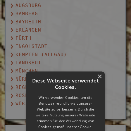
AUGSBURG
BAMBERG
BAYREUTH
ERLANGEN
FÜRTH
INGOLSTADT
KEMPTEN (ALLGÄU)
LANDSHUT
MÜNCHEN
×
NÜRNBERG
Diese Webseite verwendet
Cookies.
REGENSBURG
ROSENHEIM
Wir verwenden Cookies, um die
Benutzerfreundlichkeit unserer
WÜRZBURG
Website zu verbessern. Durch die
weitere Nutzung unserer Webseite
stimmen Sie der Verwendung von
Cookies gemäß unserer Cookie-