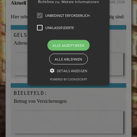
Richtlinie zu.
Weitere Informationen
Stand: 03.08.2026
Aktuell im Einsatz
UNBEDINGT ERFORDERLICH
Hier sehen Sie, an welchen Orten wir momentan tätig sind:
UNKLASSIFIZIERTE
GELSENKIRCHEN:
Adressermittlung
ALLE AKZEPTIEREN
ALLE ABLEHNEN
DETAILS ANZEIGEN
POWERED BY COOKIESCRIPT
BIELEFELD:
Betrug von Versicherungen