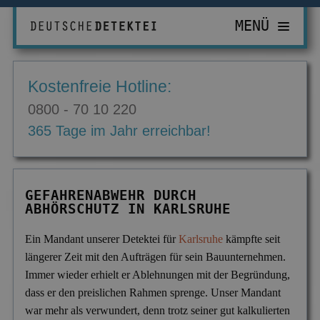
MENÜ
PRIVATDETEKTIV
Kostenfreie Hotline:
ZUR ÜBERSICHT
WIRTSCHAFTSDETEKTIV
0800 - 70 10 220
Abhörgeräte & -wanzen
ZUR ÜBERSICHT
EINSATZGEBIETE
365 Tage im Jahr erreichbar!
Adressermittlung
Abrechnungsbetrug
ZUR ÜBERSICHT
INFORMATIONEN
Datenmissbrauch
Bombendrohungen
Berlin
ZUR ÜBERSICHT
KONTAKT
GEFAHRENABWEHR DURCH
Erbschaft & Erbanspruch
Computerkriminalität
ABHÖRSCHUTZ IN KARLSRUHE
Düsseldorf
Aktuelles
Erpressung & Entführung
Diebstahl im Betrieb
Köln
Ausbildung
Ein Mandant unserer Detektei für
Karlsruhe
kämpfte seit
längerer Zeit mit den Aufträgen für sein Bauunternehmen.
Nachweis Eheähnlichkeit
Einkommensüberprüfung
Bremen
Ausrüstung
Immer wieder erhielt er Ablehnungen mit der Begründung,
Partner- & Treuetest
Insolvenzverschleppung
Essen
dass er den preislichen Rahmen sprenge. Unser Mandant
FAQ
war mehr als verwundert, denn trotz seiner gut kalkulierten
Personen- & Zeugensuche
Korruptionsbekämpfung
Leipzig