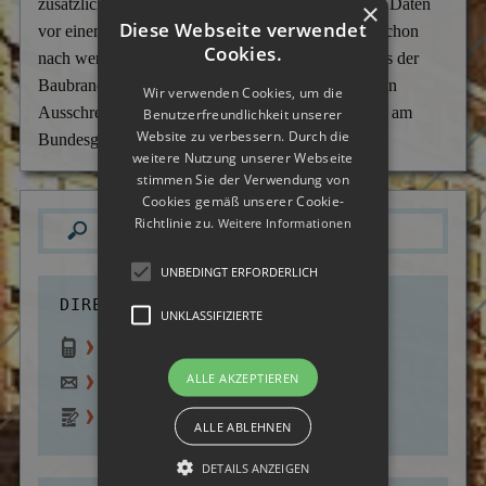
zusätzlich dafür sensibilisiert, wie er sich und seine Daten
×
Versicherungsbetrug
Diese Webseite verwendet
vor einem unberechtigten Zugriff schützen kann. Schon
Cookies.
nach wenigen Wochen konnte der Unternehmer aus der
Wanzen- & Lauschabwehr
Baubranche den erfolgreichen Zuschlag in mehreren
Wir verwenden Cookies, um die
Wettbewerbsverletzung
Ausschreibungen, darunter unter anderem Arbeiten am
Benutzerfreundlichkeit unserer
Website zu verbessern. Durch die
Bundesgerichtshof, vermelden.
Wirtschaftsspionage
weitere Nutzung unserer Webseite
stimmen Sie der Verwendung von
Cookies gemäß unserer Cookie-
Richtlinie zu.
Weitere Informationen
UNBEDINGT ERFORDERLICH
DIREKTER KONTAKT:
UNKLASSIFIZIERTE
0800 - 70 10 220
(gratis)
ALLE AKZEPTIEREN
info@deutsche-detektei.de
Zum Kontaktformular
ALLE ABLEHNEN
DETAILS ANZEIGEN