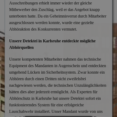
Mitgliedschaften
Ausschreibungen erhielt immer wieder der gleiche
Scheidung & Ehebruch
Krankschreibungsbetrug
Mitbewerber den Zuschlag, weil er das Angebot knapp
Dortmund
Preise
unterboten hatte. Da ein Geheimnisverrat durch Mitarbeiter
Sorgerecht & Vormundschaft
Leumundsüberprüfung
Frankfurt am Main
Über uns
ausgeschlossen werden konnte, wurde eine gezielte
Unterhalt & Alimente
Abhöraktion des Konkurrenten vermutet.
Mitarbeiterüberwachung
München
Vaterschaftstest
Mobbing & Bossing
Dresden
Unsere Detektei in Karlsruhe entdeckte mögliche
Abhörquellen
Verleumdung & Rufmord
Objekt- & Personenschutz
Hamburg
Unsere kompetenten Mitarbeiter nahmen das technische
Vermisstensuche
Personalüberprüfung
Nürnberg
Equipment des Mandanten in Augenschein und entdeckten
Produktpiraterie
Duisburg
umgehend Lücken im Sicherheitssystem. Zwar konnte ein
Abhören durch einen Dritten nicht zweifelsfrei
Sabotage & Beschädigung
Hannover
nachgewiesen werden, die technischen Unzulänglichkeiten
Schuldner- & Adresssuche
Stuttgart
hätten dies aber jederzeit ermöglicht. Als Experten für
Abhörschutz in Karlsruhe hat unsere Detektei sofort ein
Schwarzarbeit im Betrieb
funktionierendes System für eine erfolgreiche
Unerlaubter Nebenjob
Lauschabwehr installiert. Unser Mandant wurde von uns