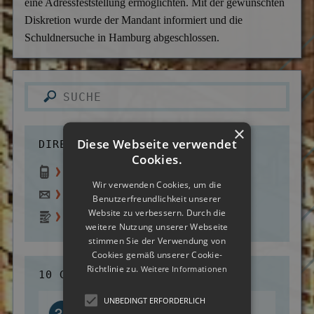
eine Adressfeststellung ermöglichten. Mit der gewünschten
Versicherungsbetrug
Diskretion wurde der Mandant informiert und die
Schuldnersuche in Hamburg abgeschlossen.
Wanzen- & Lauschabwehr
Wettbewerbsverletzung
Wirtschaftsspionage
×
Diese Webseite verwendet
DIREKTER KONTAKT:
Cookies.
0800 - 70 10 220
(gratis)
Wir verwenden Cookies, um die
info@deutsche-detektei.de
Benutzerfreundlichkeit unserer
Website zu verbessern. Durch die
Zum Kontaktformular
weitere Nutzung unserer Webseite
stimmen Sie der Verwendung von
Cookies gemäß unserer Cookie-
Richtlinie zu.
Weitere Informationen
10 GRÜNDE FÜR UNS:
UNBEDINGT ERFORDERLICH
Über 30 Jahre Praxiserfahrung