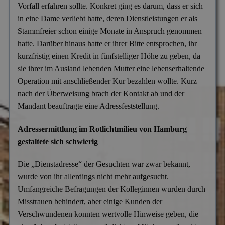
Mitgliedschaften
Vorfall erfahren sollte. Konkret ging es darum, dass er sich
Scheidung & Ehebruch
Krankschreibungsbetrug
in eine Dame verliebt hatte, deren Dienstleistungen er als
Dortmund
Preise
Stammfreier schon einige Monate in Anspruch genommen
Sorgerecht & Vormundschaft
Leumundsüberprüfung
Frankfurt am Main
Über uns
hatte. Darüber hinaus hatte er ihrer Bitte entsprochen, ihr
Unterhalt & Alimente
kurzfristig einen Kredit in fünfstelliger Höhe zu geben, da
Mitarbeiterüberwachung
München
sie ihrer im Ausland lebenden Mutter eine lebenserhaltende
Vaterschaftstest
Mobbing & Bossing
Dresden
Operation mit anschließender Kur bezahlen wollte. Kurz
nach der Überweisung brach der Kontakt ab und der
Verleumdung & Rufmord
Objekt- & Personenschutz
Hamburg
Mandant beauftragte eine Adressfeststellung.
Vermisstensuche
Personalüberprüfung
Nürnberg
Adressermittlung im Rotlichtmilieu von Hamburg
Produktpiraterie
Duisburg
gestaltete sich schwierig
Sabotage & Beschädigung
Hannover
Die „Dienstadresse“ der Gesuchten war zwar bekannt,
Schuldner- & Adresssuche
Stuttgart
wurde von ihr allerdings nicht mehr aufgesucht.
Umfangreiche Befragungen der Kolleginnen wurden durch
Schwarzarbeit im Betrieb
Misstrauen behindert, aber einige Kunden der
Unerlaubter Nebenjob
Verschwundenen konnten wertvolle Hinweise geben, die