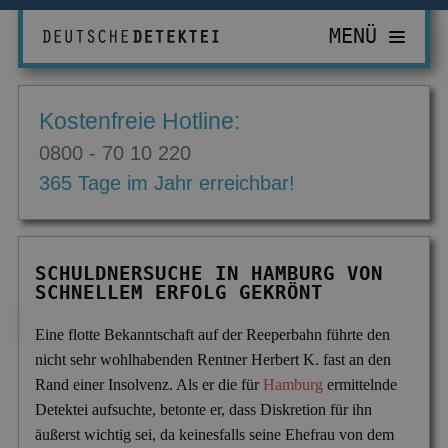
MENÜ
PRIVATDETEKTIV
Kostenfreie Hotline:
ZUR ÜBERSICHT
WIRTSCHAFTSDETEKTIV
0800 - 70 10 220
Abhörgeräte & -wanzen
ZUR ÜBERSICHT
EINSATZGEBIETE
365 Tage im Jahr erreichbar!
Adressermittlung
Abrechnungsbetrug
ZUR ÜBERSICHT
INFORMATIONEN
Datenmissbrauch
Bombendrohungen
Berlin
ZUR ÜBERSICHT
KONTAKT
SCHULDNERSUCHE IN HAMBURG VON
Erbschaft & Erbanspruch
Computerkriminalität
SCHNELLEM ERFOLG GEKRÖNT
Düsseldorf
Aktuelles
Erpressung & Entführung
Diebstahl im Betrieb
Köln
Ausbildung
Eine flotte Bekanntschaft auf der Reeperbahn führte den
nicht sehr wohlhabenden Rentner Herbert K. fast an den
Nachweis Eheähnlichkeit
Einkommensüberprüfung
Bremen
Ausrüstung
Rand einer Insolvenz. Als er die für
Hamburg
ermittelnde
Partner- & Treuetest
Insolvenzverschleppung
Essen
Detektei aufsuchte, betonte er, dass Diskretion für ihn
FAQ
äußerst wichtig sei, da keinesfalls seine Ehefrau von dem
Personen- & Zeugensuche
Korruptionsbekämpfung
Leipzig