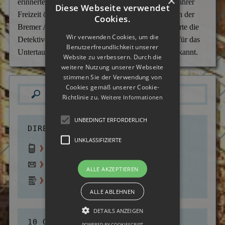
×
erinnerte sich eine Kollegin, dass die junge Frau in ihrer
Diese Webseite verwendet
Versicherungsbetrug
Freizeit öfters zum Rollerskaten auf die Schlachte in der
Cookies.
Bremer Altstadt gegangen war. Dieser Hinweis führte die
Wanzen- & Lauschabwehr
Wir verwenden Cookies, um die
Detektive zur Tochter der Mandantin. Die Gründe für das
Benutzerfreundlichkeit unserer
Wettbewerbsverletzung
Untertauchen der jungen Frau blieben jedoch unbekannt.
Website zu verbessern. Durch die
weitere Nutzung unserer Webseite
Wirtschaftsspionage
stimmen Sie der Verwendung von
Cookies gemäß unserer Cookie-
Richtlinie zu.
Weitere Informationen
UNBEDINGT ERFORDERLICH
DIREKTER KONTAKT:
UNKLASSIFIZIERTE
0800 - 70 10 220
(gratis)
info@deutsche-detektei.de
ALLE AKZEPTIEREN
Zum Kontaktformular
ALLE ABLEHNEN
DETAILS ANZEIGEN
10 GRÜNDE FÜR UNS:
POWERED BY COOKIESCRIPT