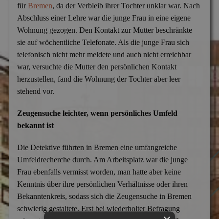
Mitgliedschaften
für
Bremen
, da der Verbleib ihrer Tochter unklar war. Nach
Scheidung & Ehebruch
Krankschreibungsbetrug
Abschluss einer Lehre war die junge Frau in eine eigene
Dortmund
Preise
Wohnung gezogen. Den Kontakt zur Mutter beschränkte
Sorgerecht & Vormundschaft
Leumundsüberprüfung
Frankfurt am Main
Über uns
sie auf wöchentliche Telefonate. Als die junge Frau sich
Unterhalt & Alimente
telefonisch nicht mehr meldete und auch nicht erreichbar
Mitarbeiterüberwachung
München
war, versuchte die Mutter den persönlichen Kontakt
Vaterschaftstest
Mobbing & Bossing
Dresden
herzustellen, fand die Wohnung der Tochter aber leer
stehend vor.
Verleumdung & Rufmord
Objekt- & Personenschutz
Hamburg
Vermisstensuche
Personalüberprüfung
Zeugensuche leichter, wenn persönliches Umfeld
Nürnberg
bekannt ist
Produktpiraterie
Duisburg
Die Detektive führten in Bremen eine umfangreiche
Sabotage & Beschädigung
Hannover
Umfeldrecherche durch. Am Arbeitsplatz war die junge
Schuldner- & Adresssuche
Stuttgart
Frau ebenfalls vermisst worden, man hatte aber keine
Kenntnis über ihre persönlichen Verhältnisse oder ihren
Schwarzarbeit im Betrieb
Bekanntenkreis, sodass sich die Zeugensuche in Bremen
Unerlaubter Nebenjob
schwierig gestaltete. Erst bei wiederholter Befragung