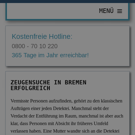
MENÜ
PRIVATDETEKTIV
Kostenfreie Hotline:
ZUR ÜBERSICHT
WIRTSCHAFTSDETEKTIV
0800 - 70 10 220
Abhörgeräte & -wanzen
ZUR ÜBERSICHT
EINSATZGEBIETE
365 Tage im Jahr erreichbar!
Adressermittlung
Abrechnungsbetrug
ZUR ÜBERSICHT
INFORMATIONEN
Datenmissbrauch
Bombendrohungen
Berlin
ZUR ÜBERSICHT
KONTAKT
ZEUGENSUCHE IN BREMEN
Erbschaft & Erbanspruch
Computerkriminalität
ERFOLGREICH
Düsseldorf
Aktuelles
Erpressung & Entführung
Diebstahl im Betrieb
Köln
Ausbildung
Vermisste Personen aufzufinden, gehört zu den klassischen
Aufträgen einer jeden Detektei. Manchmal steht der
Nachweis Eheähnlichkeit
Einkommensüberprüfung
Bremen
Ausrüstung
Verdacht der Entführung im Raum, manchmal ist aber auch
Partner- & Treuetest
Insolvenzverschleppung
Essen
klar, dass Personen mit Absicht ihr früheres Umfeld
FAQ
verlassen haben. Eine Mutter wandte sich an die Detektei
Personen- & Zeugensuche
Korruptionsbekämpfung
Leipzig