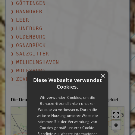
GÖTTINGEN
HANNOVER
LEER
LÜNEBURG
OLDENBURG
OSNABRÜCK
SALZGITTER
WILHELMSHAVEN
WOLFSBURG
×
ZEVEN
Diese Webseite verwendet
Cookies.
Wir verwenden Cookies, um die
Die Deutsche Detektei im Hildesheimer Einsatzgebiet
Benutzerfreundlichkeit unserer
Website zu verbessern. Durch die
weitere Nutzung unserer Webseite
stimmen Sie der Verwendung von
Cookies gemäß unserer Cookie-
Richtlinie zu.
Weitere Informationen