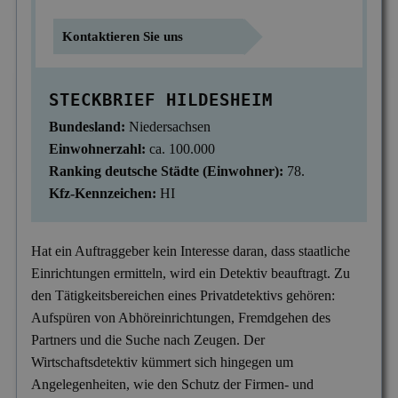
Mitgliedschaften
Scheidung & Ehebruch
Krankschreibungsbetrug
Dortmund
Preise
Kontaktieren Sie uns
Sorgerecht & Vormundschaft
Leumundsüberprüfung
Frankfurt am Main
Über uns
STECKBRIEF HILDESHEIM
Unterhalt & Alimente
Mitarbeiterüberwachung
München
Bundesland:
Niedersachsen
Vaterschaftstest
Mobbing & Bossing
Dresden
Einwohnerzahl:
ca. 100.000
Verleumdung & Rufmord
Objekt- & Personenschutz
Ranking deutsche Städte (Einwohner):
78.
Hamburg
Kfz-Kennzeichen:
HI
Vermisstensuche
Personalüberprüfung
Nürnberg
Produktpiraterie
Duisburg
Hat ein Auftraggeber kein Interesse daran, dass staatliche
Einrichtungen ermitteln, wird ein Detektiv beauftragt. Zu
Sabotage & Beschädigung
Hannover
den Tätigkeitsbereichen eines Privatdetektivs gehören:
Schuldner- & Adresssuche
Stuttgart
Aufspüren von Abhöreinrichtungen, Fremdgehen des
Partners und die Suche nach Zeugen. Der
Schwarzarbeit im Betrieb
Wirtschaftsdetektiv kümmert sich hingegen um
Unerlaubter Nebenjob
Angelegenheiten, wie den Schutz der Firmen- und