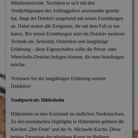
Mitarbeiterrechte. Nachdem er sich mit den
Versicherungsbetrug
Verdächtigungen des Auftraggebers auseinander gesetzt
Wanzen- & Lauschabwehr
hat, fängt der Detektiv umgehend mit seinen Ermittlungen
an. Dabei notiert alle Ereignisse, die mit dem Fall zu tun
Wettbewerbsverletzung
haben. Bei seinen Ermittlungen setzt ein Detektiv moderne
Wirtschaftsspionage
Technik ein. Seriosität, Diskretion und langjährige
Erfahrung – diese Eigenschaften sollte die Privat- oder
Wirtschafts-Detektei belegen können, die man beauftragen
möchte.
Vertrauen Sie der langjährigen Erfahrung unserer
Detektive!
Stadtportrait: Hildesheim
Hildesheim ist eine Kreisstadt im südlichen Niedersachsen.
Zu den touristischen Highlights in Hildesheim gehören die
Kirchen „Der Dom“ und die St. Michaelis Kirche. Diese
beiden Zeugnisse der religiösen Kunst im Heiligen