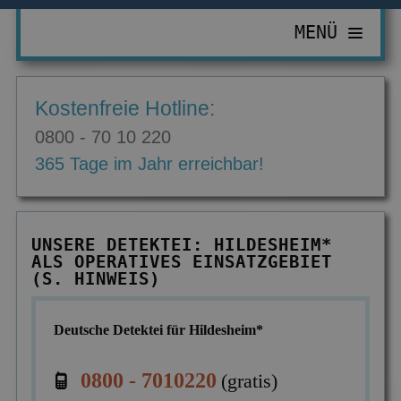
MENÜ
PRIVATDETEKTIV
Kostenfreie Hotline:
ZUR ÜBERSICHT
WIRTSCHAFTSDETEKTIV
0800 - 70 10 220
Abhörgeräte & -wanzen
ZUR ÜBERSICHT
EINSATZGEBIETE
365 Tage im Jahr erreichbar!
Adressermittlung
Abrechnungsbetrug
ZUR ÜBERSICHT
INFORMATIONEN
Datenmissbrauch
Bombendrohungen
Berlin
ZUR ÜBERSICHT
KONTAKT
UNSERE DETEKTEI: HILDESHEIM*
Erbschaft & Erbanspruch
Computerkriminalität
ALS OPERATIVES EINSATZGEBIET
Düsseldorf
Aktuelles
(S. HINWEIS)
Erpressung & Entführung
Diebstahl im Betrieb
Köln
Ausbildung
Nachweis Eheähnlichkeit
Einkommensüberprüfung
Deutsche Detektei für Hildesheim*
Bremen
Ausrüstung
Partner- & Treuetest
Insolvenzverschleppung
Essen
FAQ
0800 - 7010220
(gratis)
Personen- & Zeugensuche
Korruptionsbekämpfung
Leipzig