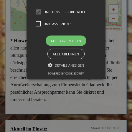
+
UNBEDINGT ERFORDERLICH
−
UNKLASSIFIZIERTE
|
MapPress
© OpenStreetMap
* Hinweis:
Wir weisen darauf hin, dass es sich nicht bei
ALLE AKZEPTIEREN
allen namentlich aufgeführten Städten um Büros oder
ALLE ABLEHNEN
Stützpunkte handelt, sondern überwiegend um vom
nächstgelegenen Stützpunkt aus ständig betreute und für die
DETAILS ANZEIGEN
beschriebenen Tätigkeiten aufgesuchte Einsatzorte. Sie
POWERED BY COOKIESCRIPT
erreichen uns telefonisch in jedem Fall Tag und Nacht per
Anrufweiterschaltung zum Firmensitz in Gladbeck. Ihr
persönlicher Ansprechpartner kann Sie diskret und
umfassend beraten.
Stand: 03.08.2026
Aktuell im Einsatz