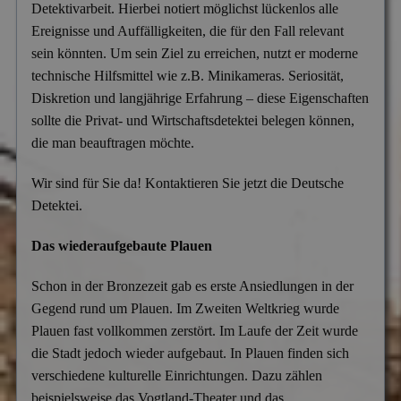
Detektivarbeit. Hierbei notiert möglichst lückenlos alle
Versicherungsbetrug
Ereignisse und Auffälligkeiten, die für den Fall relevant
Wanzen- & Lauschabwehr
sein könnten. Um sein Ziel zu erreichen, nutzt er moderne
technische Hilfsmittel wie z.B. Minikameras. Seriosität,
Wettbewerbsverletzung
Diskretion und langjährige Erfahrung – diese Eigenschaften
Wirtschaftsspionage
sollte die Privat- und Wirtschaftsdetektei belegen können,
die man beauftragen möchte.
Wir sind für Sie da! Kontaktieren Sie jetzt die Deutsche
Detektei.
Das wiederaufgebaute Plauen
Schon in der Bronzezeit gab es erste Ansiedlungen in der
Gegend rund um Plauen. Im Zweiten Weltkrieg wurde
Plauen fast vollkommen zerstört. Im Laufe der Zeit wurde
die Stadt jedoch wieder aufgebaut. In Plauen finden sich
verschiedene kulturelle Einrichtungen. Dazu zählen
beispielsweise das Vogtland-Theater und das