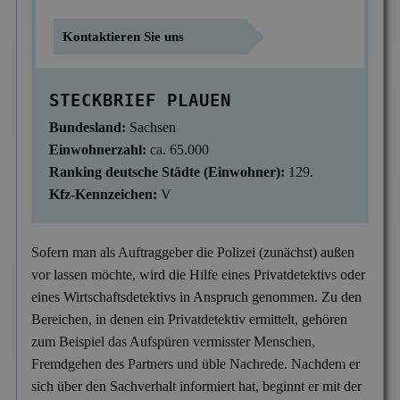
Mitgliedschaften
Scheidung & Ehebruch
Krankschreibungsbetrug
Dortmund
Preise
Kontaktieren Sie uns
Sorgerecht & Vormundschaft
Leumundsüberprüfung
Frankfurt am Main
Über uns
STECKBRIEF PLAUEN
Unterhalt & Alimente
Mitarbeiterüberwachung
München
Bundesland:
Sachsen
Vaterschaftstest
Mobbing & Bossing
Dresden
Einwohnerzahl:
ca. 65.000
Verleumdung & Rufmord
Objekt- & Personenschutz
Ranking deutsche Städte (Einwohner):
129.
Hamburg
Kfz-Kennzeichen:
V
Vermisstensuche
Personalüberprüfung
Nürnberg
Produktpiraterie
Duisburg
Sofern man als Auftraggeber die Polizei (zunächst) außen
vor lassen möchte, wird die Hilfe eines Privatdetektivs oder
Sabotage & Beschädigung
Hannover
eines Wirtschaftsdetektivs in Anspruch genommen. Zu den
Schuldner- & Adresssuche
Stuttgart
Bereichen, in denen ein Privatdetektiv ermittelt, gehören
zum Beispiel das Aufspüren vermisster Menschen,
Schwarzarbeit im Betrieb
Fremdgehen des Partners und üble Nachrede. Nachdem er
Unerlaubter Nebenjob
sich über den Sachverhalt informiert hat, beginnt er mit der