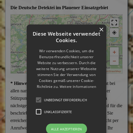
Die Deutsche Detektei im Plauener Einsatzgebiet
×
Diese Webseite verwendet
Cookies.
+
Wir verwenden Cookies, um die
Benutzerfreundlichkeit unserer
−
Website zu verbessern. Durch die
weitere Nutzung unserer Webseite
|
MapPress
© OpenStreetMap
stimmen Sie der Verwendung von
Cookies gemäß unserer Cookie-
* Hinweis:
Wir weisen darauf hin, dass es sich nicht bei
Richtlinie zu.
Weitere Informationen
allen namentlich aufgeführten Städten um Büros oder
Stützpunkte handelt, sondern überwiegend um vom
UNBEDINGT ERFORDERLICH
nächstgelegenen Stützpunkt aus ständig betreute und für die
UNKLASSIFIZIERTE
beschriebenen Tätigkeiten aufgesuchte Einsatzorte. Sie
erreichen uns telefonisch in jedem Fall Tag und Nacht per
Anrufweiterschaltung zum Firmensitz in Gladbeck. Ihr
ALLE AKZEPTIEREN