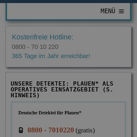
MENÜ
PRIVATDETEKTIV
Kostenfreie Hotline:
ZUR ÜBERSICHT
WIRTSCHAFTSDETEKTIV
0800 - 70 10 220
Abhörgeräte & -wanzen
ZUR ÜBERSICHT
EINSATZGEBIETE
365 Tage im Jahr erreichbar!
Adressermittlung
Abrechnungsbetrug
ZUR ÜBERSICHT
INFORMATIONEN
Datenmissbrauch
Bombendrohungen
Berlin
ZUR ÜBERSICHT
KONTAKT
UNSERE DETEKTEI: PLAUEN* ALS
Erbschaft & Erbanspruch
Computerkriminalität
OPERATIVES EINSATZGEBIET (S.
Düsseldorf
Aktuelles
HINWEIS)
Erpressung & Entführung
Diebstahl im Betrieb
Köln
Ausbildung
Nachweis Eheähnlichkeit
Einkommensüberprüfung
Deutsche Detektei für Plauen*
Bremen
Ausrüstung
Partner- & Treuetest
Insolvenzverschleppung
Essen
FAQ
0800 - 7010220
(gratis)
Personen- & Zeugensuche
Korruptionsbekämpfung
Leipzig