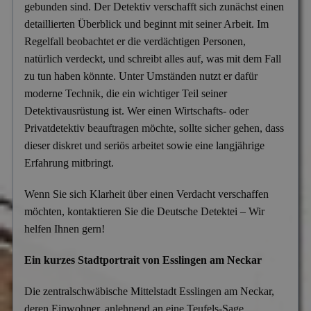
gebunden sind. Der Detektiv verschafft sich zunächst einen
Versicherungsbetrug
detaillierten Überblick und beginnt mit seiner Arbeit. Im
Wanzen- & Lauschabwehr
Regelfall beobachtet er die verdächtigen Personen,
natürlich verdeckt, und schreibt alles auf, was mit dem Fall
Wettbewerbsverletzung
zu tun haben könnte. Unter Umständen nutzt er dafür
Wirtschaftsspionage
moderne Technik, die ein wichtiger Teil seiner
Detektivausrüstung ist. Wer einen Wirtschafts- oder
Privatdetektiv beauftragen möchte, sollte sicher gehen, dass
dieser diskret und seriös arbeitet sowie eine langjährige
Erfahrung mitbringt.
Wenn Sie sich Klarheit über einen Verdacht verschaffen
möchten, kontaktieren Sie die Deutsche Detektei – Wir
helfen Ihnen gern!
Ein kurzes Stadtportrait von Esslingen am Neckar
Die zentralschwäbische Mittelstadt Esslingen am Neckar,
deren Einwohner, anlehnend an eine Teufels-Sage,