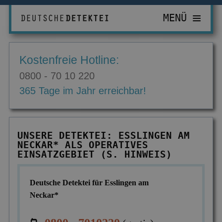
MENÜ
PRIVATDETEKTIV
Kostenfreie Hotline:
ZUR ÜBERSICHT
WIRTSCHAFTSDETEKTIV
0800 - 70 10 220
Abhörgeräte & -wanzen
ZUR ÜBERSICHT
EINSATZGEBIETE
365 Tage im Jahr erreichbar!
Adressermittlung
Abrechnungsbetrug
ZUR ÜBERSICHT
INFORMATIONEN
Datenmissbrauch
Bombendrohungen
Berlin
ZUR ÜBERSICHT
KONTAKT
UNSERE DETEKTEI: ESSLINGEN AM
Erbschaft & Erbanspruch
Computerkriminalität
NECKAR* ALS OPERATIVES
Düsseldorf
Aktuelles
EINSATZGEBIET (S. HINWEIS)
Erpressung & Entführung
Diebstahl im Betrieb
Köln
Ausbildung
Nachweis Eheähnlichkeit
Einkommensüberprüfung
Deutsche Detektei für Esslingen am
Bremen
Ausrüstung
Neckar*
Partner- & Treuetest
Insolvenzverschleppung
Essen
FAQ
Personen- & Zeugensuche
Korruptionsbekämpfung
Leipzig