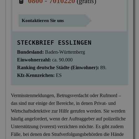
0800 - 7010220
(gratis)
Mitgliedschaften
Scheidung & Ehebruch
Krankschreibungsbetrug
Dortmund
Preise
Kontaktieren Sie uns
Sorgerecht & Vormundschaft
Leumundsüberprüfung
Frankfurt am Main
Über uns
Unterhalt & Alimente
Mitarbeiterüberwachung
München
STECKBRIEF ESSLINGEN
Vaterschaftstest
Mobbing & Bossing
Dresden
Bundesland:
Baden-Württemberg
Verleumdung & Rufmord
Objekt- & Personenschutz
Einwohnerzahl:
ca. 90.000
Hamburg
Ranking deutsche Städte (Einwohner):
89.
Vermisstensuche
Personalüberprüfung
Nürnberg
Kfz-Kennzeichen:
ES
Produktpiraterie
Duisburg
Vermisstenmeldungen, Betrugsverdacht oder Rufmord –
Sabotage & Beschädigung
Hannover
das sind nur einige der Bereiche, in denen Privat- und
Schuldner- & Adresssuche
Stuttgart
Wirtschaftsdetektive zur Hilfe gerufen werden. Sie werden
häufig angefordert, wenn der Auftraggeber auf polizeiliche
Schwarzarbeit im Betrieb
Unterstützung (vorerst) verzichten möchte. Es gibt zudem
Unerlaubter Nebenjob
Fälle, bei denen den Strafverfolgungsbehörden die Hände