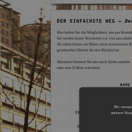
DER EINFACHSTE WEG –
De
Hier haben Sie die Möglichkeit, uns per Kontak
Sie werden keine Newsletter o.ä. von uns erhalte
Ab sofort bieten wir Ihnen einen kostenlosen R
gewünschte Uhrzeit für den Rückruf an.
Alternativ können Sie uns auch direkt anrufen
oder eine E-Mail schreiben:
NAME
E-MAIL-ADRESSE
Wir verwe
weitere Nut
TELEFON (FÜR RÜCKRUF)
UHRZEIT DES RÜCKRUFS