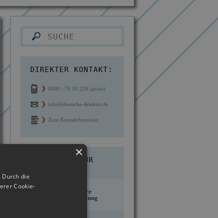
DIREKTER KONTAKT:
0800 - 70 10 220
(gratis)
info@deutsche-detektei.de
Zum Kontaktformular
×
10 GRÜNDE FÜR
UNS:
 Durch die
erer Cookie-
Kostengünstige
d des
Über 30 Jahre
Berechnung ab
n IKD
Praxiserfahrung
Einsatzort