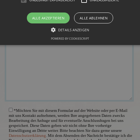
ALLE AKZEPTIEREN
ALLE ABLEHNEN
DETAILS ANZEIGEN
POWERED BY COOKIESCRIPT
*Möchten Sie mit diesem Formular auf der Website oder per E-Mail
mit uns Kontakt aufnehmen, werden Ihre angegebenen Daten zwecks
Bearbeitung der Anfrage und für eventuelle Anschlussfragen bei uns
gespeichert. Diese Daten geben wir nicht ohne Ihre vorherige
Einwilligung an Dritte weiter. Bitte beachten Sie dazu gerne unsere
Datenschutzerklärung
. Mit dem Absenden der Nachricht bestätige ich die